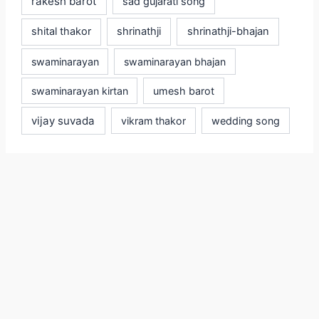
rakesh barot
sad gujarati song
shital thakor
shrinathji
shrinathji-bhajan
swaminarayan
swaminarayan bhajan
swaminarayan kirtan
umesh barot
vijay suvada
vikram thakor
wedding song