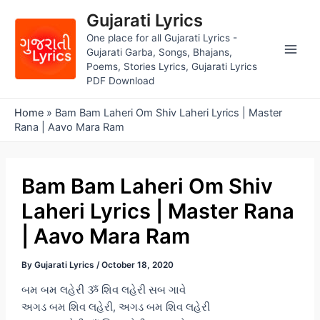
Skip
Gujarati Lyrics
to
One place for all Gujarati Lyrics -
content
Gujarati Garba, Songs, Bhajans,
Main
Poems, Stories Lyrics, Gujarati Lyrics
PDF Download
Men
Home
»
Bam Bam Laheri Om Shiv Laheri Lyrics | Master
Rana | Aavo Mara Ram
Bam Bam Laheri Om Shiv
Laheri Lyrics | Master Rana
| Aavo Mara Ram
By
Gujarati Lyrics
/
October 18, 2020
બમ બમ લહેરી ૐ શિવ લહેરી સબ ગાવે
અગડ બમ શિવ લહેરી, અગડ બમ શિવ લહેરી