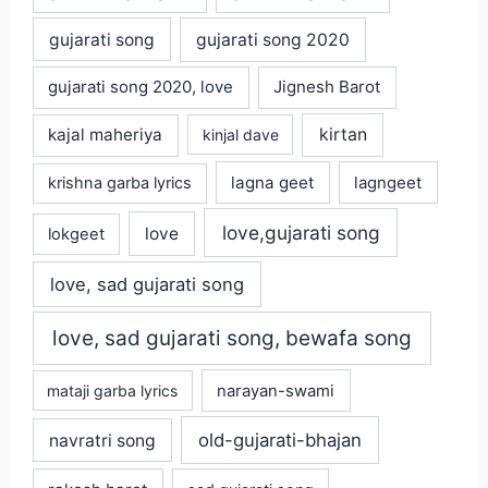
gujarati song
gujarati song 2020
gujarati song 2020, love
Jignesh Barot
kajal maheriya
kirtan
kinjal dave
lagna geet
krishna garba lyrics
lagngeet
love,gujarati song
love
lokgeet
love, sad gujarati song
love, sad gujarati song, bewafa song
mataji garba lyrics
narayan-swami
old-gujarati-bhajan
navratri song