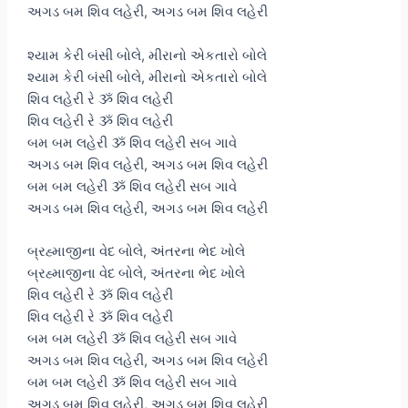
અગડ બમ શિવ લહેરી, અગડ બમ શિવ લહેરી
શ્યામ કેરી બંસી બોલે, મીરાનો એકતારો બોલે
શ્યામ કેરી બંસી બોલે, મીરાનો એકતારો બોલે
શિવ લહેરી રે ૐ શિવ લહેરી
શિવ લહેરી રે ૐ શિવ લહેરી
બમ બમ લહેરી ૐ શિવ લહેરી સબ ગાવે
અગડ બમ શિવ લહેરી, અગડ બમ શિવ લહેરી
બમ બમ લહેરી ૐ શિવ લહેરી સબ ગાવે
અગડ બમ શિવ લહેરી, અગડ બમ શિવ લહેરી
બ્રહ્માજીના વેદ બોલે, અંતરના ભેદ ખોલે
બ્રહ્માજીના વેદ બોલે, અંતરના ભેદ ખોલે
શિવ લહેરી રે ૐ શિવ લહેરી
શિવ લહેરી રે ૐ શિવ લહેરી
બમ બમ લહેરી ૐ શિવ લહેરી સબ ગાવે
અગડ બમ શિવ લહેરી, અગડ બમ શિવ લહેરી
બમ બમ લહેરી ૐ શિવ લહેરી સબ ગાવે
અગડ બમ શિવ લહેરી, અગડ બમ શિવ લહેરી