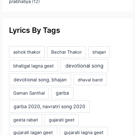
prabhatiya
(12)
Lyrics By Tags
ashok thakor
Bechar Thakor
bhajan
devotional song
bhatigal lagna geet
devotional song, bhajan
dhaval barot
garba
Gaman Santhal
garba 2020, navratri song 2020
geeta rabari
gujarati geet
gujarati lagan geet
gujarati lagna geet