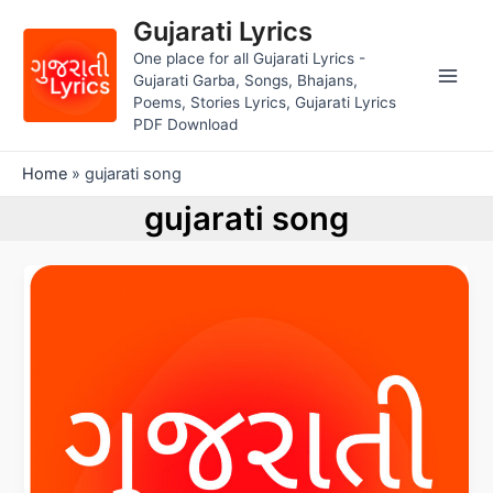
Skip
Gujarati Lyrics
to
One place for all Gujarati Lyrics -
content
Gujarati Garba, Songs, Bhajans,
Main
Poems, Stories Lyrics, Gujarati Lyrics
PDF Download
Men
Home
»
gujarati song
gujarati song