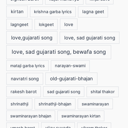
kirtan
lagna geet
krishna garba lyrics
love
lagngeet
lokgeet
love,gujarati song
love, sad gujarati song
love, sad gujarati song, bewafa song
mataji garba lyrics
narayan-swami
old-gujarati-bhajan
navratri song
rakesh barot
sad gujarati song
shital thakor
shrinathji
shrinathji-bhajan
swaminarayan
swaminarayan bhajan
swaminarayan kirtan
vijay suvada
umesh barot
vikram thakor