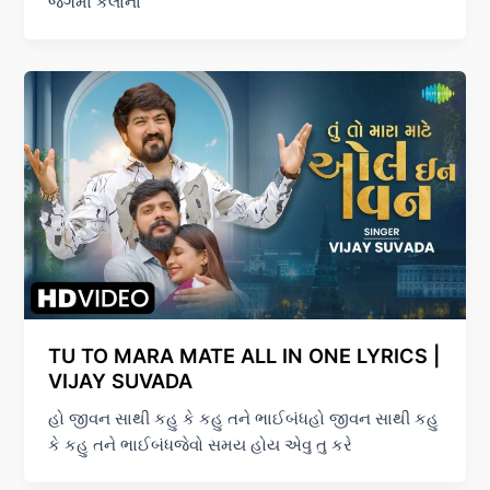
જગમાં કલાના
TU TO MARA MATE ALL IN ONE LYRICS |
VIJAY SUVADA
હો જીવન સાથી કહુ કે કહુ તને ભાઈબંધહો જીવન સાથી કહુ
કે કહુ તને ભાઈબંધજેવો સમય હોય એવુ તુ કરે