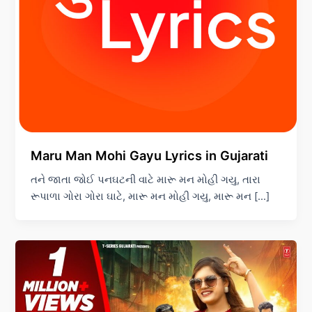
Maru Man Mohi Gayu Lyrics in Gujarati
તને જાતા જોઈ પનઘટની વાટે મારૂ મન મોહી ગયુ, તારા
રૂપાળા ગોરા ગોરા ઘાટે, મારૂ મન મોહી ગયુ, મારૂ મન […]