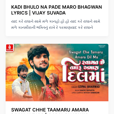
KADI BHULO NA PADE MARO BHAGWAN
LYRICS | VIJAY SUVADA
યાદ કરે રાધાને સામે મળે કાનહો હો હો યાદ કરે રાધાને સામે
મળે કાનમીરાની ભક્તિનું રાખે રે પરમાણયાદ કરે રાધાને
SWAGAT CHHE TAAMARU AMARA