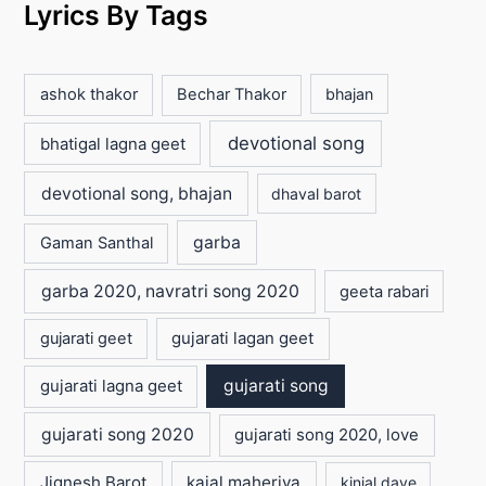
Lyrics By Tags
ashok thakor
Bechar Thakor
bhajan
devotional song
bhatigal lagna geet
devotional song, bhajan
dhaval barot
garba
Gaman Santhal
garba 2020, navratri song 2020
geeta rabari
gujarati lagan geet
gujarati geet
gujarati lagna geet
gujarati song
gujarati song 2020
gujarati song 2020, love
Jignesh Barot
kajal maheriya
kinjal dave