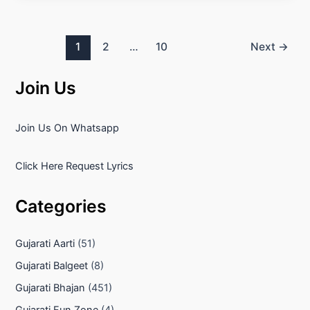
Post
1
2
…
10
Next
→
pagination
Join Us
Join Us On Whatsapp
Click Here Request Lyrics
Categories
Gujarati Aarti
(51)
Gujarati Balgeet
(8)
Gujarati Bhajan
(451)
Gujarati Fun Zone
(4)