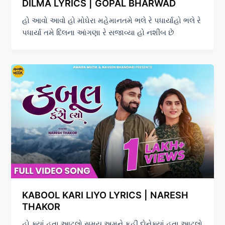
DILMA LYRICS | GOPAL BHARWAD
હો આવો આવો હો મોઘેરા મહેમાનતમે ભલે રે પધાર્યાહો ભલે રે
પધાર્યા તમે દિલના આંગણા રે સજાવ્યા હો નશીબ છે
KABOOL KARI LIYO LYRICS | NARESH
THAKOR
હો ક્યાં હતા આટલો સમય અમને કહી દોનેક્યાં હતા આટલો