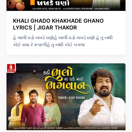
KHALI GHADO KHAKHADE GHANO
LYRICS | JIGAR THAKOR
હે ખાલી ઘડો ખખડે ઘણોહે ખાલી ઘડો ખખડે ઘણો હે તુ નથી
કોઈ રાધા રે રૂપાળીહે તુ નથી કોઈ બગલા