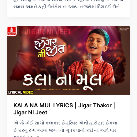
સમય અમને કહી દોનેકેમ ના આયા નજરોમાં દિલ દઈ દોને
KALA NA MUL LYRICS | Jigar Thakor |
Jigar Ni Jeet
એ જે કોઈ સાચો કલાકાર છેહરિવર એની હારોહાર છેકલા
ઈશ્વરનુ રૂપ આખા જગતનો ભૂપકલાનો કદી ના આવે પાર