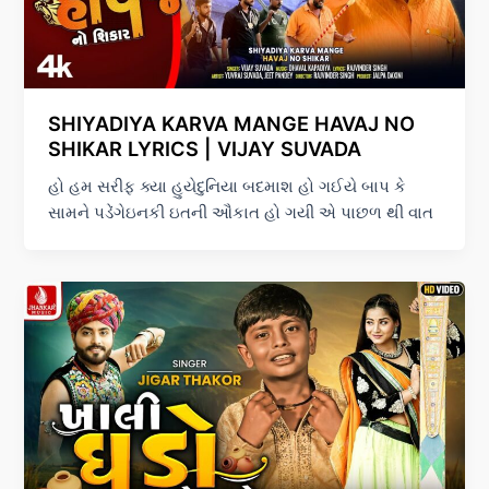
SHIYADIYA KARVA MANGE HAVAJ NO
SHIKAR LYRICS | VIJAY SUVADA
હો હમ સરીફ ક્યા હુયેદુનિયા બદમાશ હો ગઈયે બાપ કે
સામને પડેંગેઇનકી ઇતની ઔકાત હો ગયી એ પાછળ થી વાત