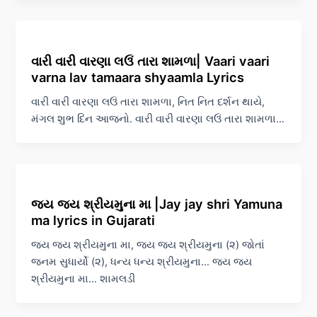
વારી વારી વારણા લઉં તારા શામળા| Vaari vaari
varna lav tamaara shyaamla Lyrics
વારી વારી વારણા લઉં તારા શામળા, નિત નિત દર્શન થાયે,
મંગલ શુભ દિન આજનો. વારી વારી વારણા લઉં તારા શામળા…
જય જય શ્રીયમુના મા |Jay jay shri Yamuna
ma lyrics in Gujarati
જય જય શ્રીયમુના મા, જય જય શ્રીયમુના (૨) જોતાં
જનમ સુધાર્યો (૨), ધન્ય ધન્ય શ્રીયમુના… જય જય
શ્રીયમુના મા… શામલડી