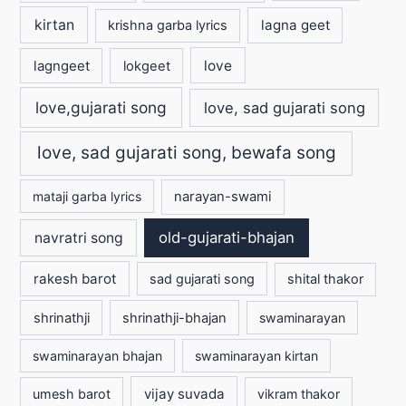
kirtan
lagna geet
krishna garba lyrics
love
lagngeet
lokgeet
love,gujarati song
love, sad gujarati song
love, sad gujarati song, bewafa song
mataji garba lyrics
narayan-swami
old-gujarati-bhajan
navratri song
rakesh barot
sad gujarati song
shital thakor
shrinathji
shrinathji-bhajan
swaminarayan
swaminarayan bhajan
swaminarayan kirtan
vijay suvada
umesh barot
vikram thakor