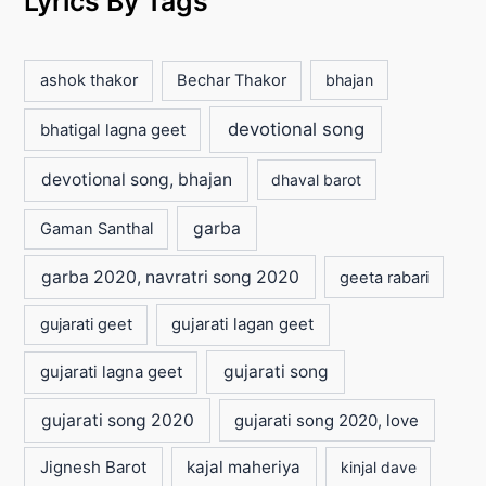
Lyrics By Tags
ashok thakor
Bechar Thakor
bhajan
devotional song
bhatigal lagna geet
devotional song, bhajan
dhaval barot
garba
Gaman Santhal
garba 2020, navratri song 2020
geeta rabari
gujarati lagan geet
gujarati geet
gujarati lagna geet
gujarati song
gujarati song 2020
gujarati song 2020, love
Jignesh Barot
kajal maheriya
kinjal dave