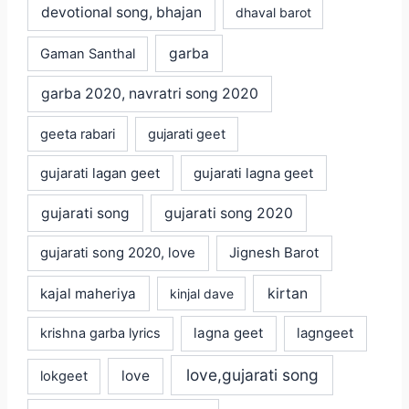
devotional song, bhajan
dhaval barot
garba
Gaman Santhal
garba 2020, navratri song 2020
geeta rabari
gujarati geet
gujarati lagan geet
gujarati lagna geet
gujarati song
gujarati song 2020
gujarati song 2020, love
Jignesh Barot
kajal maheriya
kirtan
kinjal dave
lagna geet
krishna garba lyrics
lagngeet
love,gujarati song
love
lokgeet