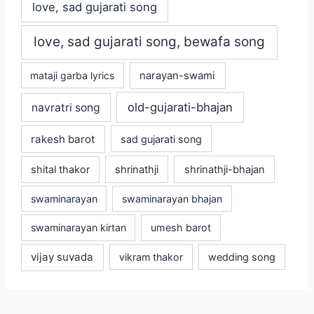
love, sad gujarati song
love, sad gujarati song, bewafa song
mataji garba lyrics
narayan-swami
old-gujarati-bhajan
navratri song
rakesh barot
sad gujarati song
shital thakor
shrinathji
shrinathji-bhajan
swaminarayan
swaminarayan bhajan
swaminarayan kirtan
umesh barot
vijay suvada
vikram thakor
wedding song