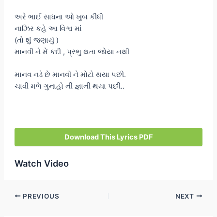
અરે ભાઈ સાધના ઓ ખુબ કીધી
નાઝિર કહે આ વિશ્વ માં
(તો શું જણાયું )
માનવી ને મેં કદી , પ્રભુ થતા જોયા નથી
માનવ નડે છે માનવી ને મોટો થયા પછી.
ચાવી મળે ગુનાહો ની જ્ઞાની થયા પછી..
Download This Lyrics PDF
Watch Video
Post
PREVIOUS
NEXT
navigation