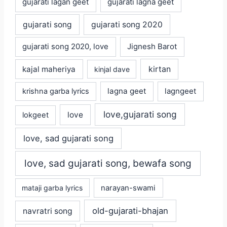
gujarati lagan geet
gujarati lagna geet
gujarati song
gujarati song 2020
gujarati song 2020, love
Jignesh Barot
kajal maheriya
kirtan
kinjal dave
lagna geet
krishna garba lyrics
lagngeet
love,gujarati song
love
lokgeet
love, sad gujarati song
love, sad gujarati song, bewafa song
mataji garba lyrics
narayan-swami
old-gujarati-bhajan
navratri song