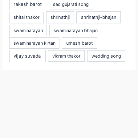
rakesh barot
sad gujarati song
shital thakor
shrinathji
shrinathji-bhajan
swaminarayan
swaminarayan bhajan
swaminarayan kirtan
umesh barot
vijay suvada
vikram thakor
wedding song