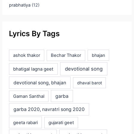
prabhatiya
(12)
Lyrics By Tags
ashok thakor
Bechar Thakor
bhajan
devotional song
bhatigal lagna geet
devotional song, bhajan
dhaval barot
garba
Gaman Santhal
garba 2020, navratri song 2020
geeta rabari
gujarati geet