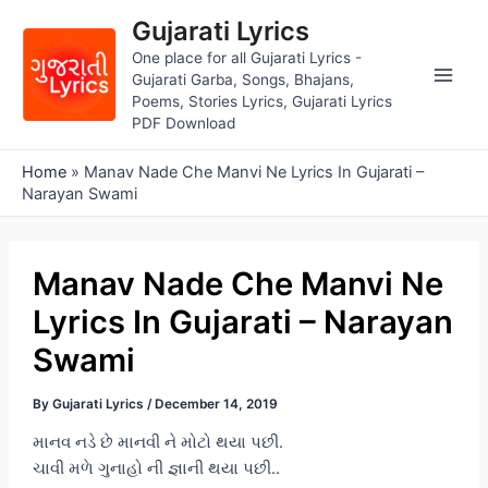
Skip
Gujarati Lyrics
to
One place for all Gujarati Lyrics -
content
Gujarati Garba, Songs, Bhajans,
Main
Poems, Stories Lyrics, Gujarati Lyrics
PDF Download
Men
Home
»
Manav Nade Che Manvi Ne Lyrics In Gujarati –
Narayan Swami
Manav Nade Che Manvi Ne
Lyrics In Gujarati – Narayan
Swami
By
Gujarati Lyrics
/
December 14, 2019
માનવ નડે છે માનવી ને મોટો થયા પછી.
ચાવી મળે ગુનાહો ની જ્ઞાની થયા પછી..