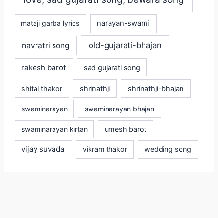
mataji garba lyrics
narayan-swami
old-gujarati-bhajan
navratri song
rakesh barot
sad gujarati song
shital thakor
shrinathji
shrinathji-bhajan
swaminarayan
swaminarayan bhajan
swaminarayan kirtan
umesh barot
vijay suvada
vikram thakor
wedding song