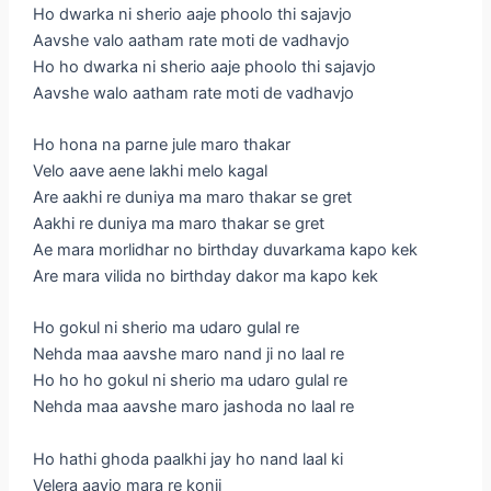
Ho dwarka ni sherio aaje phoolo thi sajavjo
Aavshe valo aatham rate moti de vadhavjo
Ho ho dwarka ni sherio aaje phoolo thi sajavjo
Aavshe walo aatham rate moti de vadhavjo
Ho hona na parne jule maro thakar
Velo aave aene lakhi melo kagal
Are aakhi re duniya ma maro thakar se gret
Aakhi re duniya ma maro thakar se gret
Ae mara morlidhar no birthday duvarkama kapo kek
Are mara vilida no birthday dakor ma kapo kek
Ho gokul ni sherio ma udaro gulal re
Nehda maa aavshe maro nand ji no laal re
Ho ho ho gokul ni sherio ma udaro gulal re
Nehda maa aavshe maro jashoda no laal re
Ho hathi ghoda paalkhi jay ho nand laal ki
Velera aavjo mara re konji