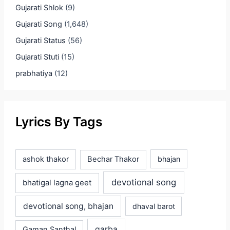
Gujarati Shlok
(9)
Gujarati Song
(1,648)
Gujarati Status
(56)
Gujarati Stuti
(15)
prabhatiya
(12)
Lyrics By Tags
ashok thakor
Bechar Thakor
bhajan
devotional song
bhatigal lagna geet
devotional song, bhajan
dhaval barot
garba
Gaman Santhal