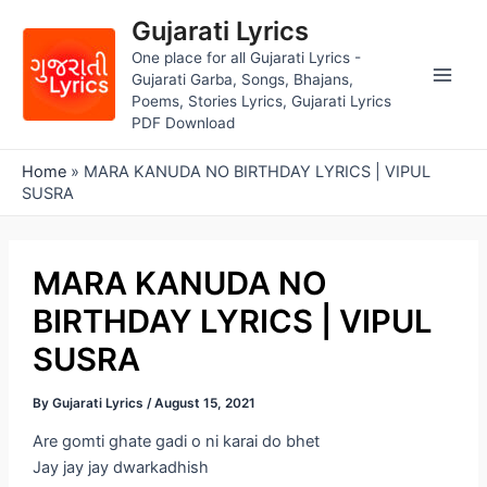
Skip
Gujarati Lyrics
to
One place for all Gujarati Lyrics -
content
Gujarati Garba, Songs, Bhajans,
Main
Poems, Stories Lyrics, Gujarati Lyrics
PDF Download
Men
Home
»
MARA KANUDA NO BIRTHDAY LYRICS | VIPUL
SUSRA
MARA KANUDA NO
BIRTHDAY LYRICS | VIPUL
SUSRA
By
Gujarati Lyrics
/
August 15, 2021
Are gomti ghate gadi o ni karai do bhet
Jay jay jay dwarkadhish