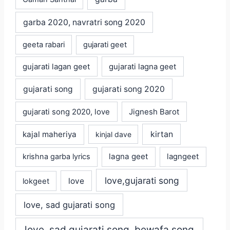
garba 2020, navratri song 2020
geeta rabari
gujarati geet
gujarati lagan geet
gujarati lagna geet
gujarati song
gujarati song 2020
gujarati song 2020, love
Jignesh Barot
kajal maheriya
kirtan
kinjal dave
lagna geet
krishna garba lyrics
lagngeet
love,gujarati song
love
lokgeet
love, sad gujarati song
love, sad gujarati song, bewafa song