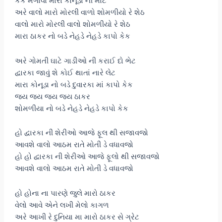
કેક મંગાવો મારા કોનૂડા ની માટે
અરે વાલો મારો મોરલી વાળો શોમળીયો રે શેઠ
વાલો મારો મોરલી વાલો શોમળીયો રે શેઠ
મારા ઠાકર નો બડે નેહડે નેહડે કાપો કેક
અરે ગોમતી ઘાટે ગાડીઓ ની કરાઈ દો ભેટ
દ્વારકા જાવું શે કોઈ થાતાં નારે લેટ
મારા કોનૂડા નો બડે દુવારકા માં કાપો કેક
જય જય જય જય ઠાકર
શોમળીયા નો બડે નેહડે નેહડે કાપો કેક
હો દ્વારકા ની શેરીઓ આજે ફૂલ થી સજાવજો
આવશે વાલો આઠમ રાતે મોતી ડે વધાવજો
હો હો દ્વારકા ની શેરીઓ આજે ફૂલો થી સજાવજો
આવશે વાલો આઠમ રાતે મોતી ડે વધાવજો
હો હોના ના પારણે જુલે મારો ઠાકર
વેલો આવે એને લખી મેલો કાગળ
અરે આખી રે દુનિયા મા મારો ઠાકર સે ગ્રેટ