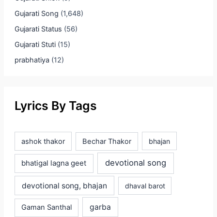
Gujarati Song
(1,648)
Gujarati Status
(56)
Gujarati Stuti
(15)
prabhatiya
(12)
Lyrics By Tags
ashok thakor
Bechar Thakor
bhajan
devotional song
bhatigal lagna geet
devotional song, bhajan
dhaval barot
garba
Gaman Santhal