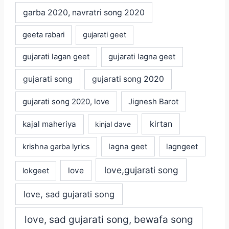
garba 2020, navratri song 2020
geeta rabari
gujarati geet
gujarati lagan geet
gujarati lagna geet
gujarati song
gujarati song 2020
gujarati song 2020, love
Jignesh Barot
kajal maheriya
kirtan
kinjal dave
lagna geet
krishna garba lyrics
lagngeet
love,gujarati song
love
lokgeet
love, sad gujarati song
love, sad gujarati song, bewafa song