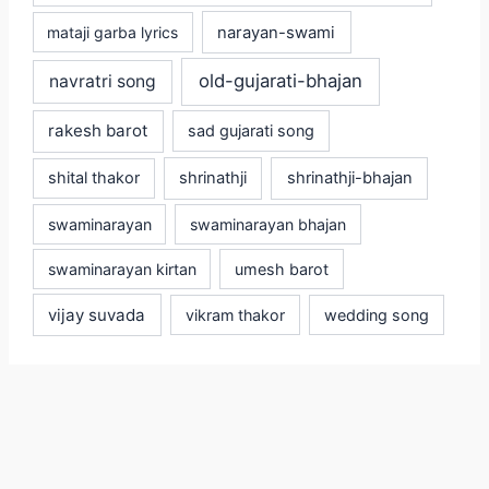
mataji garba lyrics
narayan-swami
old-gujarati-bhajan
navratri song
rakesh barot
sad gujarati song
shital thakor
shrinathji
shrinathji-bhajan
swaminarayan
swaminarayan bhajan
swaminarayan kirtan
umesh barot
vijay suvada
vikram thakor
wedding song