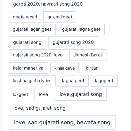
garba 2020, navratri song 2020
geeta rabari
gujarati geet
gujarati lagan geet
gujarati lagna geet
gujarati song
gujarati song 2020
gujarati song 2020, love
Jignesh Barot
kajal maheriya
kirtan
kinjal dave
lagna geet
krishna garba lyrics
lagngeet
love,gujarati song
love
lokgeet
love, sad gujarati song
love, sad gujarati song, bewafa song