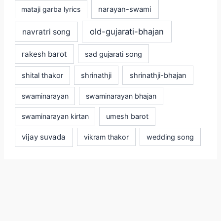
mataji garba lyrics
narayan-swami
old-gujarati-bhajan
navratri song
rakesh barot
sad gujarati song
shital thakor
shrinathji
shrinathji-bhajan
swaminarayan
swaminarayan bhajan
swaminarayan kirtan
umesh barot
vijay suvada
vikram thakor
wedding song