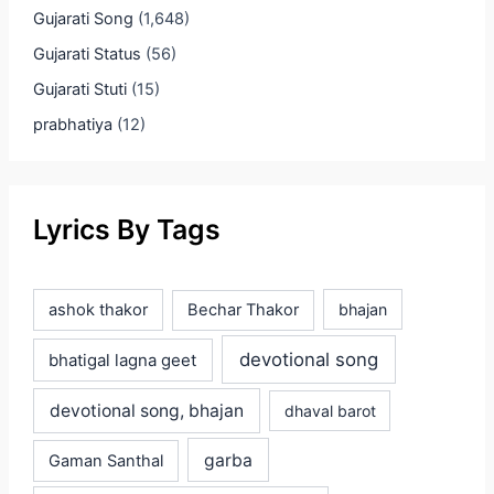
Gujarati Song
(1,648)
Gujarati Status
(56)
Gujarati Stuti
(15)
prabhatiya
(12)
Lyrics By Tags
ashok thakor
Bechar Thakor
bhajan
devotional song
bhatigal lagna geet
devotional song, bhajan
dhaval barot
garba
Gaman Santhal