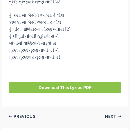
ત્રણ ત્રણવાર ત્રણ તાળી પડે
હે કયા મા બેસીને આવ્યા રે લોલ
કાળકા મા બેસી આવ્યા રે લોલ
હે પાંચ નાળિયેરના તોરણ બંધાય [2]
હે લીલુડી તાંબડી વ્હોરવી સે ને
ખોળામાં વાણિયાને મારવો સે
ત્રણ ત્રણ ત્રણ તાળી પડે ને
ત્રણ ત્રણવાર ત્રણ તાળી પડે
Download This Lyrics PDF
Post
PREVIOUS
NEXT
navigation