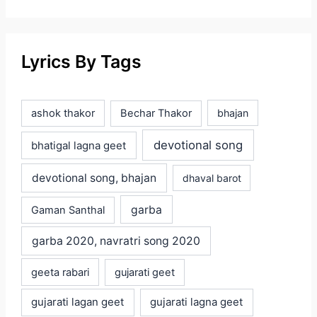
Lyrics By Tags
ashok thakor
Bechar Thakor
bhajan
devotional song
bhatigal lagna geet
devotional song, bhajan
dhaval barot
garba
Gaman Santhal
garba 2020, navratri song 2020
geeta rabari
gujarati geet
gujarati lagan geet
gujarati lagna geet