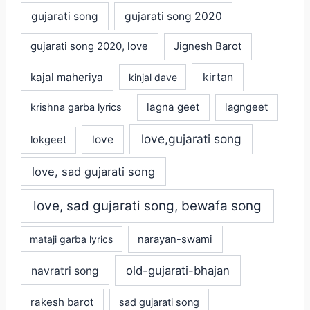
gujarati song
gujarati song 2020
gujarati song 2020, love
Jignesh Barot
kajal maheriya
kirtan
kinjal dave
lagna geet
krishna garba lyrics
lagngeet
love,gujarati song
love
lokgeet
love, sad gujarati song
love, sad gujarati song, bewafa song
mataji garba lyrics
narayan-swami
old-gujarati-bhajan
navratri song
rakesh barot
sad gujarati song