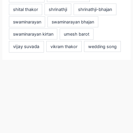
shital thakor
shrinathji
shrinathji-bhajan
swaminarayan
swaminarayan bhajan
swaminarayan kirtan
umesh barot
vijay suvada
vikram thakor
wedding song