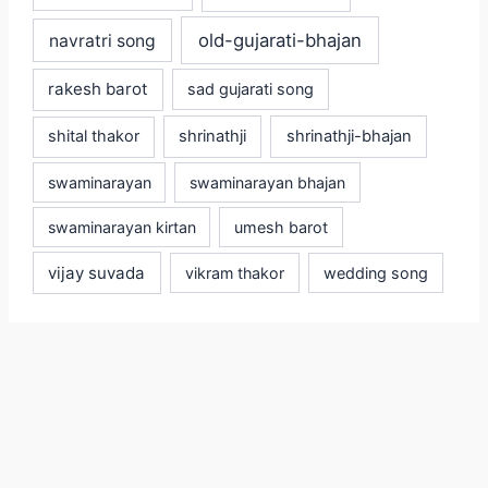
old-gujarati-bhajan
navratri song
rakesh barot
sad gujarati song
shital thakor
shrinathji
shrinathji-bhajan
swaminarayan
swaminarayan bhajan
swaminarayan kirtan
umesh barot
vijay suvada
vikram thakor
wedding song