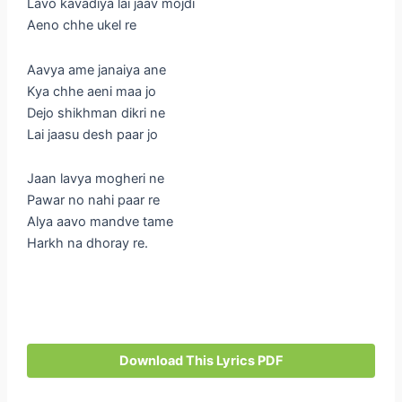
Lavo kavadiya lai jaav mojdi
Aeno chhe ukel re
Aavya ame janaiya ane
Kya chhe aeni maa jo
Dejo shikhman dikri ne
Lai jaasu desh paar jo
Jaan lavya mogheri ne
Pawar no nahi paar re
Alya aavo mandve tame
Harkh na dhoray re.
Download This Lyrics PDF