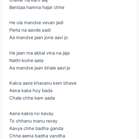
Benbaa hamna hajar chhe
He ola mandve vevan jadi
Perta na aavde sadi
Aa mandve jaan jone aavi jo
He jaan ma akkal vina na jaja
Nathi koine aata
Aa mandve jaan bhale aavi jo
Kakra aave khavanu kem bhave
Aena kaka hoy bada
Chale chhe kem aada
Aene kakra no kevay
To chhanu manu revay
Aavya chhe badha ganda
Chhe aema badha vandha