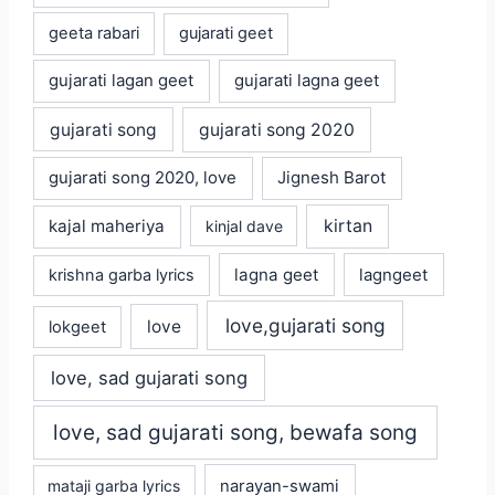
geeta rabari
gujarati geet
gujarati lagan geet
gujarati lagna geet
gujarati song
gujarati song 2020
gujarati song 2020, love
Jignesh Barot
kajal maheriya
kirtan
kinjal dave
lagna geet
krishna garba lyrics
lagngeet
love,gujarati song
love
lokgeet
love, sad gujarati song
love, sad gujarati song, bewafa song
mataji garba lyrics
narayan-swami