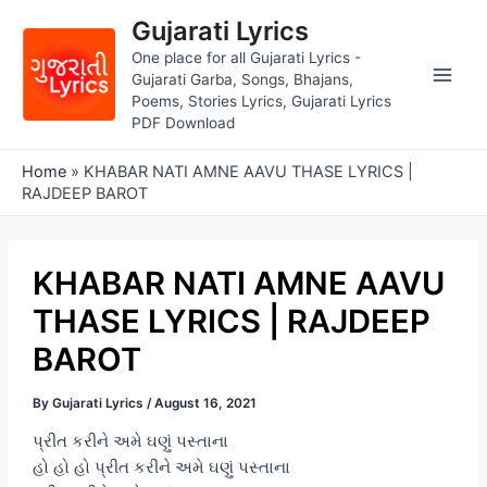
Skip
Gujarati Lyrics
to
One place for all Gujarati Lyrics -
content
Gujarati Garba, Songs, Bhajans,
Main
Poems, Stories Lyrics, Gujarati Lyrics
PDF Download
Men
Home
»
KHABAR NATI AMNE AAVU THASE LYRICS |
RAJDEEP BAROT
KHABAR NATI AMNE AAVU
THASE LYRICS | RAJDEEP
BAROT
By
Gujarati Lyrics
/
August 16, 2021
પ્રીત કરીને અમે ઘણું પસ્તાના
હો હો હો પ્રીત કરીને અમે ઘણું પસ્તાના