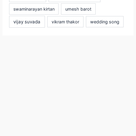
swaminarayan kirtan
umesh barot
vijay suvada
vikram thakor
wedding song