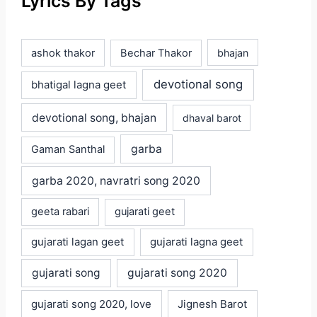
Lyrics By Tags
ashok thakor
Bechar Thakor
bhajan
devotional song
bhatigal lagna geet
devotional song, bhajan
dhaval barot
garba
Gaman Santhal
garba 2020, navratri song 2020
geeta rabari
gujarati geet
gujarati lagan geet
gujarati lagna geet
gujarati song
gujarati song 2020
gujarati song 2020, love
Jignesh Barot