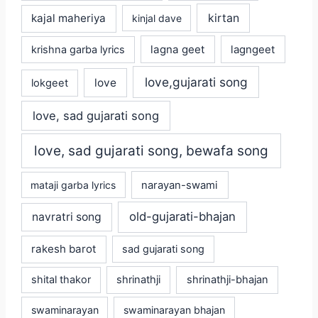
kajal maheriya
kirtan
kinjal dave
lagna geet
krishna garba lyrics
lagngeet
love,gujarati song
love
lokgeet
love, sad gujarati song
love, sad gujarati song, bewafa song
mataji garba lyrics
narayan-swami
old-gujarati-bhajan
navratri song
rakesh barot
sad gujarati song
shital thakor
shrinathji
shrinathji-bhajan
swaminarayan
swaminarayan bhajan