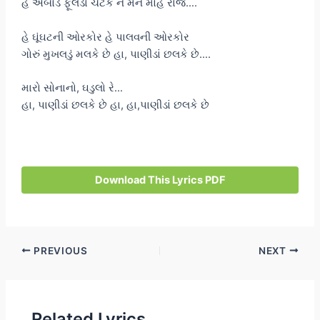
હે અંબોડે ફૂલડાં ચટકે ને મન મોહે રાજ….
હે ઘૂંઘટની ઓરકોર હે પાલવની ઓરકોર
ગોરું મુખલડું મલકે છે હા, પાણીડાં છલકે છે….
મારો સોનાનો, ઘડુલો રે…
હા, પાણીડાં છલકે છે હા, હા,પાણીડાં છલકે છે
Download This Lyrics PDF
Post
PREVIOUS
NEXT
navigation
Related Lyrics