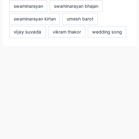
swaminarayan
swaminarayan bhajan
swaminarayan kirtan
umesh barot
vijay suvada
vikram thakor
wedding song