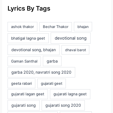
Lyrics By Tags
ashok thakor
Bechar Thakor
bhajan
devotional song
bhatigal lagna geet
devotional song, bhajan
dhaval barot
garba
Gaman Santhal
garba 2020, navratri song 2020
geeta rabari
gujarati geet
gujarati lagan geet
gujarati lagna geet
gujarati song
gujarati song 2020