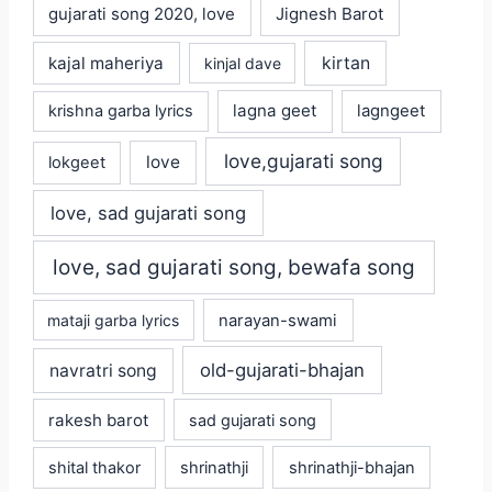
gujarati song 2020, love
Jignesh Barot
kajal maheriya
kirtan
kinjal dave
lagna geet
krishna garba lyrics
lagngeet
love,gujarati song
love
lokgeet
love, sad gujarati song
love, sad gujarati song, bewafa song
mataji garba lyrics
narayan-swami
old-gujarati-bhajan
navratri song
rakesh barot
sad gujarati song
shital thakor
shrinathji
shrinathji-bhajan