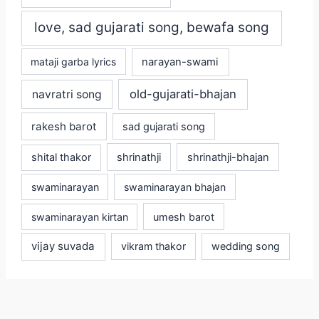
love, sad gujarati song, bewafa song
mataji garba lyrics
narayan-swami
old-gujarati-bhajan
navratri song
rakesh barot
sad gujarati song
shital thakor
shrinathji
shrinathji-bhajan
swaminarayan
swaminarayan bhajan
swaminarayan kirtan
umesh barot
vijay suvada
vikram thakor
wedding song