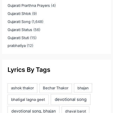
Gujarati Prarthna Prayers
(4)
Gujarati Shlok
(9)
Gujarati Song
(1,648)
Gujarati Status
(56)
Gujarati Stuti
(15)
prabhatiya
(12)
Lyrics By Tags
ashok thakor
Bechar Thakor
bhajan
devotional song
bhatigal lagna geet
devotional song, bhajan
dhaval barot