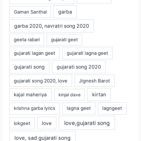
garba
Gaman Santhal
garba 2020, navratri song 2020
geeta rabari
gujarati geet
gujarati lagan geet
gujarati lagna geet
gujarati song
gujarati song 2020
gujarati song 2020, love
Jignesh Barot
kajal maheriya
kirtan
kinjal dave
lagna geet
krishna garba lyrics
lagngeet
love,gujarati song
love
lokgeet
love, sad gujarati song