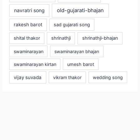
old-gujarati-bhajan
navratri song
rakesh barot
sad gujarati song
shital thakor
shrinathji
shrinathji-bhajan
swaminarayan
swaminarayan bhajan
swaminarayan kirtan
umesh barot
vijay suvada
vikram thakor
wedding song