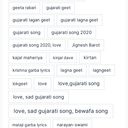
geeta rabari
gujarati geet
gujarati lagan geet
gujarati lagna geet
gujarati song
gujarati song 2020
gujarati song 2020, love
Jignesh Barot
kajal maheriya
kirtan
kinjal dave
lagna geet
krishna garba lyrics
lagngeet
love,gujarati song
love
lokgeet
love, sad gujarati song
love, sad gujarati song, bewafa song
mataji garba lyrics
narayan-swami