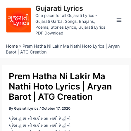
Skip
Gujarati Lyrics
to
One place for all Gujarati Lyrics -
content
Gujarati Garba, Songs, Bhajans,
Main
Poems, Stories Lyrics, Gujarati Lyrics
PDF Download
Men
Home
»
Prem Hatha Ni Lakir Ma Nathi Hoto Lyrics | Aryan
Barot | ATG Creation
Prem Hatha Ni Lakir Ma
Nathi Hoto Lyrics | Aryan
Barot | ATG Creation
By
Gujarati Lyrics
/
October 17, 2020
પ્રેમ હાથ ની લકીર માં નથી રે હોતો
પ્રેમ હાથ ની લકીર માં નથી રે હોતો