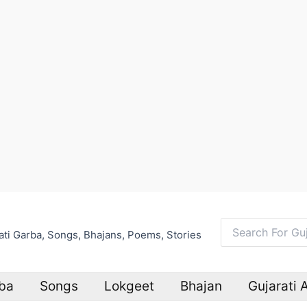
arati Garba, Songs, Bhajans, Poems, Stories
Search
for:
ba
Songs
Lokgeet
Bhajan
Gujarati 