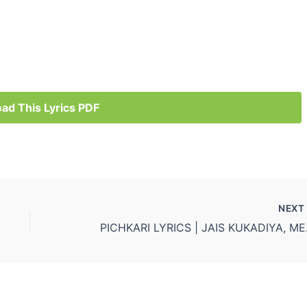
ad This Lyrics PDF
NEX
PICHKA