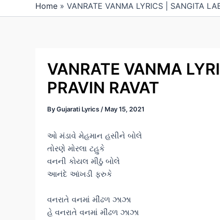
Home
»
VANRATE VANMA LYRICS | SANGITA LAB
VANRATE VANMA LYRI
PRAVIN RAVAT
By
Gujarati Lyrics
/
May 15, 2021
ઓ મંડાવે મેહમાન હસીને બોલે
તોરણે મોરલા ટહુકે
વનની કોયલ મીઠું બોલે
આનંદે આંખડી ફરુકે
વનરાતે વનમાં મીંઢળ ઝાઝા
હે વનરાતે વનમાં મીંઢળ ઝાઝા