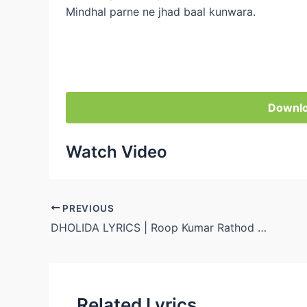
Mindhal parne ne jhad baal kunwara.
Downlo
Watch Video
Post
PREVIOUS
navigation
DHOLIDA LYRICS | Roop Kumar Rathod | Gujarat 11
Related Lyrics