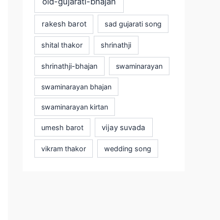
old-gujarati-bhajan
rakesh barot
sad gujarati song
shital thakor
shrinathji
shrinathji-bhajan
swaminarayan
swaminarayan bhajan
swaminarayan kirtan
vijay suvada
umesh barot
vikram thakor
wedding song