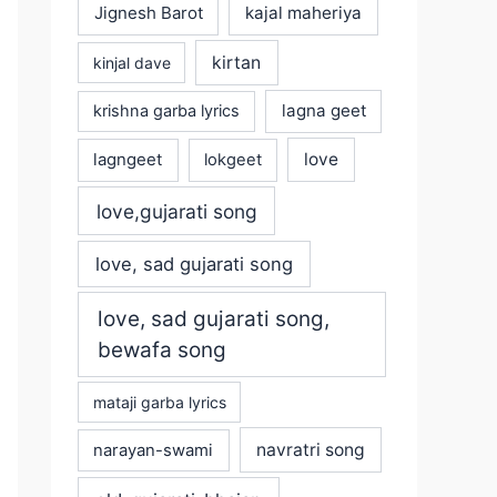
Jignesh Barot
kajal maheriya
kirtan
kinjal dave
lagna geet
krishna garba lyrics
love
lagngeet
lokgeet
love,gujarati song
love, sad gujarati song
love, sad gujarati song,
bewafa song
mataji garba lyrics
navratri song
narayan-swami