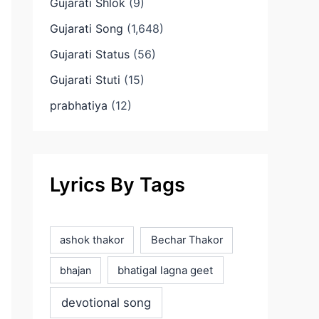
Gujarati Shlok
(9)
Gujarati Song
(1,648)
Gujarati Status
(56)
Gujarati Stuti
(15)
prabhatiya
(12)
Lyrics By Tags
ashok thakor
Bechar Thakor
bhatigal lagna geet
bhajan
devotional song