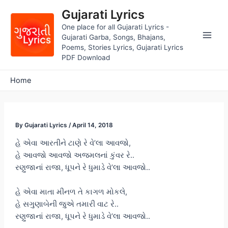
Skip
Gujarati Lyrics
to
One place for all Gujarati Lyrics -
content
Gujarati Garba, Songs, Bhajans,
Main
Poems, Stories Lyrics, Gujarati Lyrics
PDF Download
Men
Home
By
Gujarati Lyrics
/
April 14, 2018
હે એવા આરતીને ટાણે રે વે’લા આવજો,
હે આવજો આવજો અજમલનાં કુંવર રે..
રણુજાનાં રાજા, ધૂપને રે ધુમાડે વે’લા આવજો..
હે એવા માતા મીનળ તે કાગળ મોકલે,
હે સગુણાબેની જુએ તમારી વાટ રે..
રણુજાનાં રાજા, ધૂપને રે ધુમાડે વે’લા આવજો..