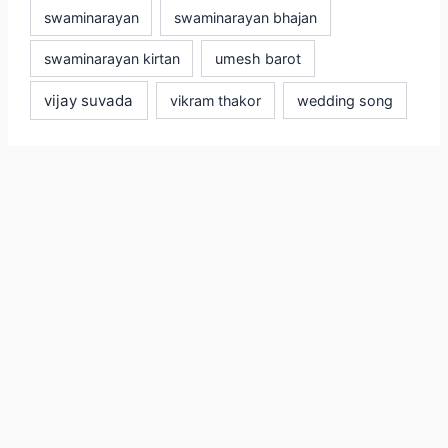
swaminarayan
swaminarayan bhajan
swaminarayan kirtan
umesh barot
vijay suvada
vikram thakor
wedding song