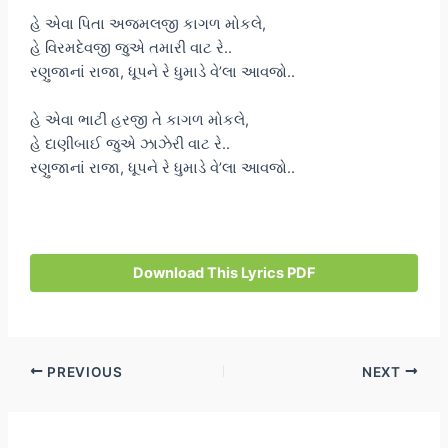
હે એવા પિતા અજમલજી કાગળ મોકલે,
હે વિરમદેવજી જુએ તમારી વાટ રે..
રણુજાનાં રાજા, ધૂપને રે ધુમાડે વે’લા આવજો..
હે એવા ભાટી હરજી તે કાગળ મોકલે,
હે દાણીબાઈ જુએ ઝાઝેરી વાટ રે..
રણુજાનાં રાજા, ધૂપને રે ધુમાડે વે’લા આવજો..
Download This Lyrics PDF
Post
PREVIOUS
NEXT
navigation