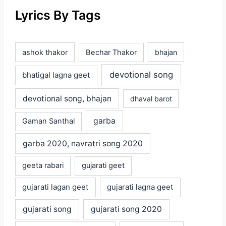
Lyrics By Tags
ashok thakor
Bechar Thakor
bhajan
devotional song
bhatigal lagna geet
devotional song, bhajan
dhaval barot
garba
Gaman Santhal
garba 2020, navratri song 2020
geeta rabari
gujarati geet
gujarati lagan geet
gujarati lagna geet
gujarati song
gujarati song 2020