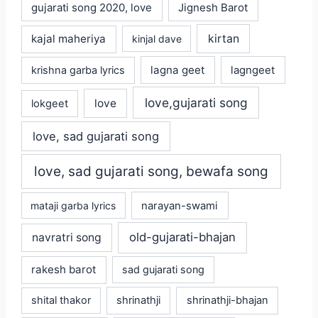
gujarati song 2020, love
Jignesh Barot
kajal maheriya
kirtan
kinjal dave
lagna geet
krishna garba lyrics
lagngeet
love,gujarati song
love
lokgeet
love, sad gujarati song
love, sad gujarati song, bewafa song
mataji garba lyrics
narayan-swami
old-gujarati-bhajan
navratri song
rakesh barot
sad gujarati song
shital thakor
shrinathji
shrinathji-bhajan