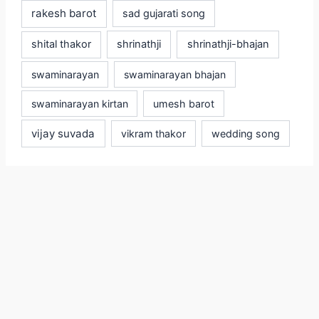
rakesh barot
sad gujarati song
shital thakor
shrinathji
shrinathji-bhajan
swaminarayan
swaminarayan bhajan
swaminarayan kirtan
umesh barot
vijay suvada
vikram thakor
wedding song