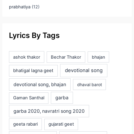
prabhatiya
(12)
Lyrics By Tags
ashok thakor
Bechar Thakor
bhajan
devotional song
bhatigal lagna geet
devotional song, bhajan
dhaval barot
garba
Gaman Santhal
garba 2020, navratri song 2020
geeta rabari
gujarati geet