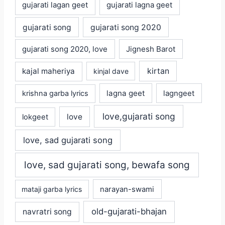
gujarati lagan geet
gujarati lagna geet
gujarati song
gujarati song 2020
gujarati song 2020, love
Jignesh Barot
kajal maheriya
kirtan
kinjal dave
lagna geet
krishna garba lyrics
lagngeet
love,gujarati song
love
lokgeet
love, sad gujarati song
love, sad gujarati song, bewafa song
mataji garba lyrics
narayan-swami
old-gujarati-bhajan
navratri song