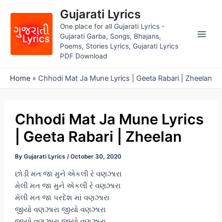
Skip
Gujarati Lyrics
to
One place for all Gujarati Lyrics -
content
Gujarati Garba, Songs, Bhajans,
Main
Poems, Stories Lyrics, Gujarati Lyrics
PDF Download
Men
Home
»
Chhodi Mat Ja Mune Lyrics | Geeta Rabari | Zheelan
Chhodi Mat Ja Mune Lyrics
| Geeta Rabari | Zheelan
By
Gujarati Lyrics
/
October 30, 2020
છોડી મત જા મુને એકલી રે વણઝારા
મેલી મત જા મુને એકલી રે વણઝારા
મેલી મત જા પરદેશ માં વણઝારા
જીયો વણઝારા જીયો વણઝારા
જીયો વણઝારા જીયો વણઝારા…