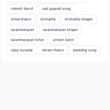
rakesh barot
sad gujarati song
shital thakor
shrinathji
shrinathji-bhajan
swaminarayan
swaminarayan bhajan
swaminarayan kirtan
umesh barot
vijay suvada
vikram thakor
wedding song