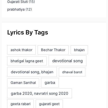
Gujarati Stuti
(15)
prabhatiya
(12)
Lyrics By Tags
ashok thakor
Bechar Thakor
bhajan
devotional song
bhatigal lagna geet
devotional song, bhajan
dhaval barot
garba
Gaman Santhal
garba 2020, navratri song 2020
geeta rabari
gujarati geet