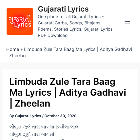
Skip
Gujarati Lyrics
to
One place for all Gujarati Lyrics -
content
Gujarati Garba, Songs, Bhajans,
Main
Poems, Stories Lyrics, Gujarati Lyrics
PDF Download
Men
Home
»
Limbuda Zule Tara Baag Ma Lyrics | Aditya Gadhavi
| Zheelan
Limbuda Zule Tara Baag
Ma Lyrics | Aditya Gadhavi
| Zheelan
By
Gujarati Lyrics
/
October 30, 2020
લીંબુડા ઝૂલે તારા બાગમાં છબીલા લાલ
લીંબુડા ઝૂલે તારા બાગમાં