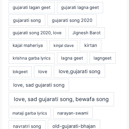
gujarati lagan geet
gujarati lagna geet
gujarati song
gujarati song 2020
gujarati song 2020, love
Jignesh Barot
kajal maheriya
kirtan
kinjal dave
lagna geet
krishna garba lyrics
lagngeet
love,gujarati song
love
lokgeet
love, sad gujarati song
love, sad gujarati song, bewafa song
mataji garba lyrics
narayan-swami
old-gujarati-bhajan
navratri song