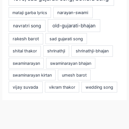
mataji garba lyrics
narayan-swami
old-gujarati-bhajan
navratri song
rakesh barot
sad gujarati song
shital thakor
shrinathji
shrinathji-bhajan
swaminarayan
swaminarayan bhajan
swaminarayan kirtan
umesh barot
vijay suvada
vikram thakor
wedding song