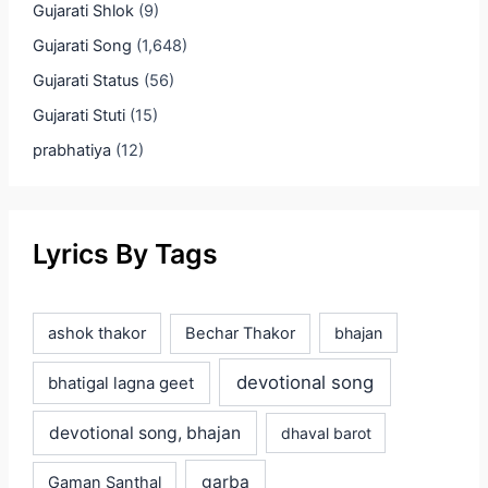
Gujarati Shlok
(9)
Gujarati Song
(1,648)
Gujarati Status
(56)
Gujarati Stuti
(15)
prabhatiya
(12)
Lyrics By Tags
ashok thakor
Bechar Thakor
bhajan
devotional song
bhatigal lagna geet
devotional song, bhajan
dhaval barot
garba
Gaman Santhal