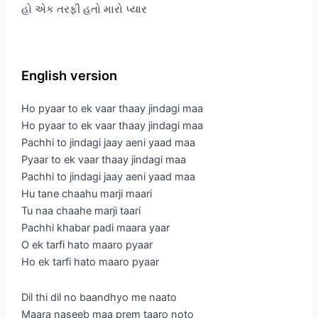
હો એક તરફી હતો મારો પ્યાર
English version
Ho pyaar to ek vaar thaay jindagi maa
Ho pyaar to ek vaar thaay jindagi maa
Pachhi to jindagi jaay aeni yaad maa
Pyaar to ek vaar thaay jindagi maa
Pachhi to jindagi jaay aeni yaad maa
Hu tane chaahu marji maari
Tu naa chaahe marji taari
Pachhi khabar padi maara yaar
O ek tarfi hato maaro pyaar
Ho ek tarfi hato maaro pyaar
Dil thi dil no baandhyo me naato
Maara naseeb maa prem taaro noto