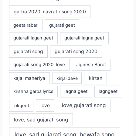
garba 2020, navratri song 2020
geeta rabari
gujarati geet
gujarati lagan geet
gujarati lagna geet
gujarati song
gujarati song 2020
gujarati song 2020, love
Jignesh Barot
kajal maheriya
kirtan
kinjal dave
lagna geet
krishna garba lyrics
lagngeet
love,gujarati song
love
lokgeet
love, sad gujarati song
love, sad gujarati song, bewafa song