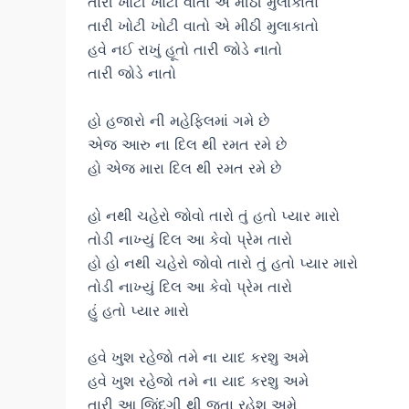
તારી ખોટી ખોટી વાતો એ મીઠી મુલાકાતો
તારી ખોટી ખોટી વાતો એ મીઠી મુલાકાતો
હવે નઈ રાખું હૂતો તારી જોડે નાતો
તારી જોડે નાતો
હો હજારો ની મહેફિલમાં ગમે છે
એજ આરુ ના દિલ થી રમત રમે છે
હો એજ મારા દિલ થી રમત રમે છે
હો નથી ચહેરો જોવો તારો તું હતો પ્યાર મારો
તોડી નાખ્યું દિલ આ કેવો પ્રેમ તારો
હો હો નથી ચહેરો જોવો તારો તું હતો પ્યાર મારો
તોડી નાખ્યું દિલ આ કેવો પ્રેમ તારો
હું હતો પ્યાર મારો
હવે ખુશ રહેજો તમે ના યાદ કરશુ અમે
હવે ખુશ રહેજો તમે ના યાદ કરશુ અમે
તારી આ જિંદગી થી જતા રહેશુ અમે