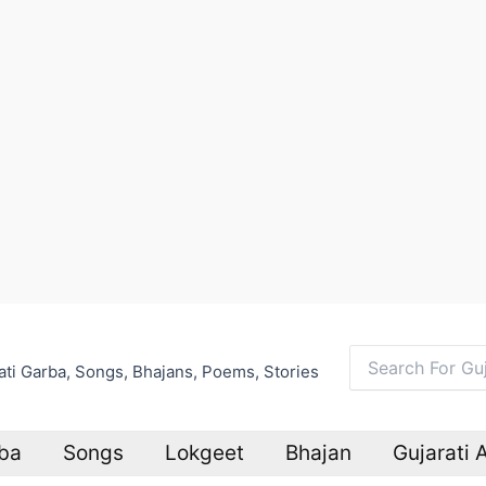
arati Garba, Songs, Bhajans, Poems, Stories
Search
for:
ba
Songs
Lokgeet
Bhajan
Gujarati 