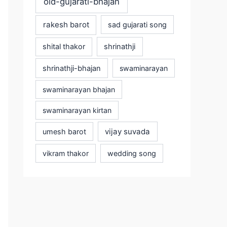
old-gujarati-bhajan
rakesh barot
sad gujarati song
shital thakor
shrinathji
shrinathji-bhajan
swaminarayan
swaminarayan bhajan
swaminarayan kirtan
vijay suvada
umesh barot
vikram thakor
wedding song