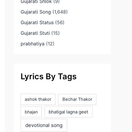
Gujarati Shlok
(9)
Gujarati Song
(1,648)
Gujarati Status
(56)
Gujarati Stuti
(15)
prabhatiya
(12)
Lyrics By Tags
ashok thakor
Bechar Thakor
bhatigal lagna geet
bhajan
devotional song