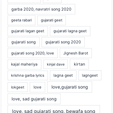
garba 2020, navratri song 2020
geeta rabari
gujarati geet
gujarati lagan geet
gujarati lagna geet
gujarati song
gujarati song 2020
gujarati song 2020, love
Jignesh Barot
kajal maheriya
kirtan
kinjal dave
lagna geet
krishna garba lyrics
lagngeet
love,gujarati song
love
lokgeet
love, sad gujarati song
love, sad gujarati song, bewafa song