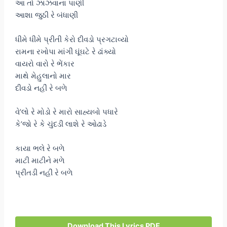
આ તો ઝાંઝવાના પાણી
આશા જુઠી રે બંધાણી
ધીમે ધીમે પ્રીતી કેરો દીવડો પ્રગટાવ્યો
રામના રખોપા માંગી ઘૂંઘટે રે ઢાંક્યો
વાયરો વારો રે ભેંકાર
માથે મેહુલાનો માર
દીવડો નહીં રે બળે
વે’લો રે મોડો રે મારો સાહ્યબો પધારે
કે’જો રે કે ચુંદડી લાશે રે ઓઢાડે
કાયા ભલે રે બળે
માટી માટીને મળે
પ્રીતડી નહીં રે બળે
Download This Lyrics PDF