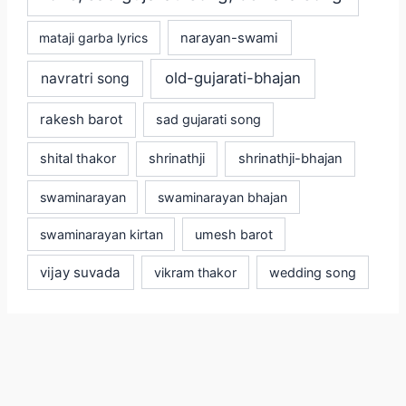
mataji garba lyrics
narayan-swami
old-gujarati-bhajan
navratri song
rakesh barot
sad gujarati song
shital thakor
shrinathji
shrinathji-bhajan
swaminarayan
swaminarayan bhajan
swaminarayan kirtan
umesh barot
vijay suvada
vikram thakor
wedding song