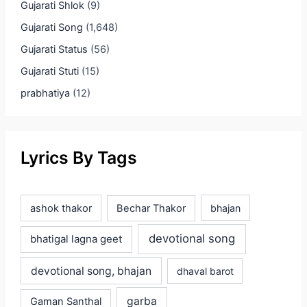
Gujarati Shlok
(9)
Gujarati Song
(1,648)
Gujarati Status
(56)
Gujarati Stuti
(15)
prabhatiya
(12)
Lyrics By Tags
ashok thakor
Bechar Thakor
bhajan
devotional song
bhatigal lagna geet
devotional song, bhajan
dhaval barot
garba
Gaman Santhal