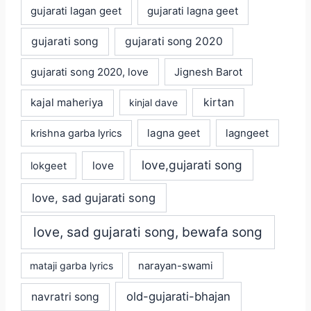
gujarati lagan geet
gujarati lagna geet
gujarati song
gujarati song 2020
gujarati song 2020, love
Jignesh Barot
kajal maheriya
kirtan
kinjal dave
lagna geet
krishna garba lyrics
lagngeet
love,gujarati song
love
lokgeet
love, sad gujarati song
love, sad gujarati song, bewafa song
mataji garba lyrics
narayan-swami
old-gujarati-bhajan
navratri song