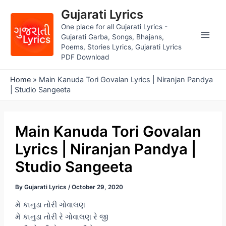
Skip
Gujarati Lyrics
to
One place for all Gujarati Lyrics -
content
Gujarati Garba, Songs, Bhajans,
Main
Poems, Stories Lyrics, Gujarati Lyrics
PDF Download
Men
Home
»
Main Kanuda Tori Govalan Lyrics | Niranjan Pandya
| Studio Sangeeta
Main Kanuda Tori Govalan
Lyrics | Niranjan Pandya |
Studio Sangeeta
By
Gujarati Lyrics
/
October 29, 2020
મેં કાનુડા તોરી ગોવાલણ
મેં કાનુડા તોરી રે ગોવાલણ રે જી