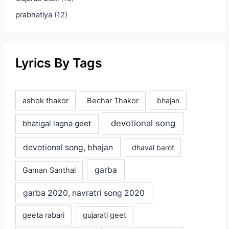
prabhatiya
(12)
Lyrics By Tags
ashok thakor
Bechar Thakor
bhajan
devotional song
bhatigal lagna geet
devotional song, bhajan
dhaval barot
garba
Gaman Santhal
garba 2020, navratri song 2020
geeta rabari
gujarati geet