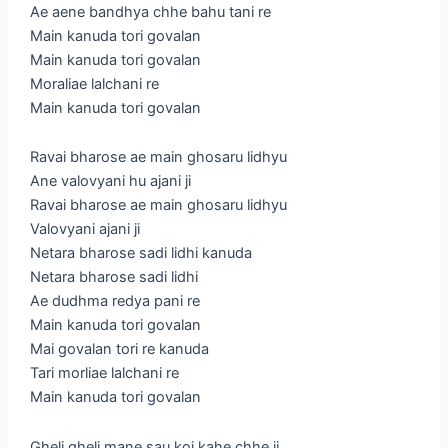
Ae aene bandhya chhe bahu tani re
Main kanuda tori govalan
Main kanuda tori govalan
Moraliae lalchani re
Main kanuda tori govalan
Ravai bharose ae main ghosaru lidhyu
Ane valovyani hu ajani ji
Ravai bharose ae main ghosaru lidhyu
Valovyani ajani ji
Netara bharose sadi lidhi kanuda
Netara bharose sadi lidhi
Ae dudhma redya pani re
Main kanuda tori govalan
Mai govalan tori re kanuda
Tari morliae lalchani re
Main kanuda tori govalan
Gheli gheli mane sau koi kahe chhe ji