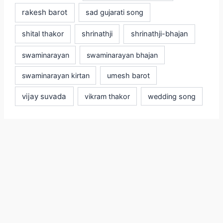
rakesh barot
sad gujarati song
shital thakor
shrinathji
shrinathji-bhajan
swaminarayan
swaminarayan bhajan
swaminarayan kirtan
umesh barot
vijay suvada
vikram thakor
wedding song