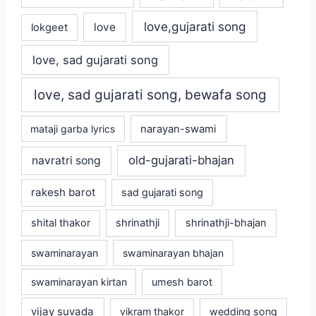
love,gujarati song
love
lokgeet
love, sad gujarati song
love, sad gujarati song, bewafa song
mataji garba lyrics
narayan-swami
old-gujarati-bhajan
navratri song
rakesh barot
sad gujarati song
shital thakor
shrinathji
shrinathji-bhajan
swaminarayan
swaminarayan bhajan
swaminarayan kirtan
umesh barot
vijay suvada
vikram thakor
wedding song