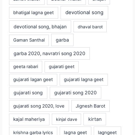
devotional song
bhatigal lagna geet
devotional song, bhajan
dhaval barot
garba
Gaman Santhal
garba 2020, navratri song 2020
geeta rabari
gujarati geet
gujarati lagan geet
gujarati lagna geet
gujarati song
gujarati song 2020
gujarati song 2020, love
Jignesh Barot
kajal maheriya
kirtan
kinjal dave
lagna geet
krishna garba lyrics
lagngeet