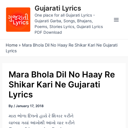
Skip
Gujarati Lyrics
to
One place for all Gujarati Lyrics -
content
Gujarati Garba, Songs, Bhajans,
Main
Poems, Stories Lyrics, Gujarati Lyrics
PDF Download
Men
Home
»
Mara Bhola Dil No Haay Re Shikar Kari Ne Gujarati
Lyrics
Mara Bhola Dil No Haay Re
Shikar Kari Ne Gujarati
Lyrics
By
/
January 17, 2018
મારા ભોળા દિલનો હાયે રે શિકાર કરીને
ચાલ્યા ગયાં આંખોથી આંખો ચાર કરીને