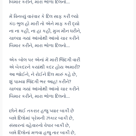
બિમાર કરીને, મારા ભોળા દિલનો…
મેં વિનવ્યું વારંવાર કે દિલ સાફ કરી લ્યો
કંઇ ભુલ હો મારી તો એને માફ કરી દ્યો
ના ના કહી, ના હા કહી, મુખ મૌન ધરીને,
ચાલ્યા ગયાં આંખોથી આંખો ચાર કરીને
બિમાર કરીને, મારા ભોળા દિલનો…
એક બોલ પર એનાં મેં મારી જિંદગી વારી
એ બેકદરને કયાંથી કદર હોય અમારી?
આ જોઈને, ને રોઈને દિલ મારું કહે છે,
શું પામ્યા જિંદગી ભર આહ! કરીને?
ચાલ્યા ગયાં આંખોથી આંખો ચાર કરીને
બિમાર કરીને, મારા ભોળા દિલનો…
છોને થઈ તકરાર હજુ પ્યાર બાકી છે
બન્ને દિલોમાં પ્રેમની ઝંકાર બાકી છે,
સંસારનાં વહેવારનો વેપાર બાકી છે,
બન્ને દિલોનાં મળવા હજુ તાર બાકી છે,