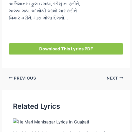
અભિમાનમાં ફુલાઇ ગયાં, જોયું ના ફરીને,
ચાલ્યા ગયાં આંખોથી આંખો ચાર કરીને
બિમાર કરીને, મારા ભોળા દિલનો…
Download This Lyrics PDF
Post
PREVIOUS
NEXT
navigation
Related Lyrics