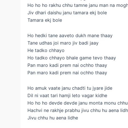
Ho ho ho rakhu chhu tamne janu man na mog
Jiv dhari daishu janu tamara ekj bole
Tamara ekj bole
Ho hedki tane aaveto dukh mane thaay
Tane udhas joi maro jiv badi jaay
He tadko chhayo
Ho tadko chhayo bhale game tevo thaay
Pan maro kadi prem nai ochho thaay
Pan maro kadi prem nai ochho thaay
Ho amuk vaate janu chadti tu jyare jide
Dil ni vaat tari hamji leto vagar kidhe
Ho ho ho devde devde janu monta monu chhu
Hachvi ne rakhje prabhu jivu chhu hu aena lid
Jivu chhu hu aena lidhe