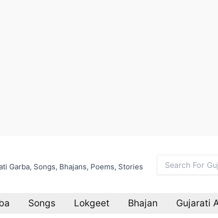
arati Garba, Songs, Bhajans, Poems, Stories
Search
for:
ba
Songs
Lokgeet
Bhajan
Gujarati 