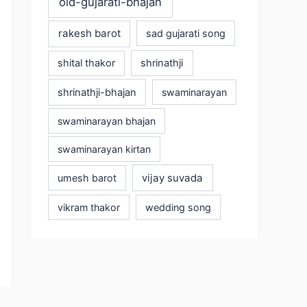
old-gujarati-bhajan
rakesh barot
sad gujarati song
shital thakor
shrinathji
shrinathji-bhajan
swaminarayan
swaminarayan bhajan
swaminarayan kirtan
vijay suvada
umesh barot
vikram thakor
wedding song