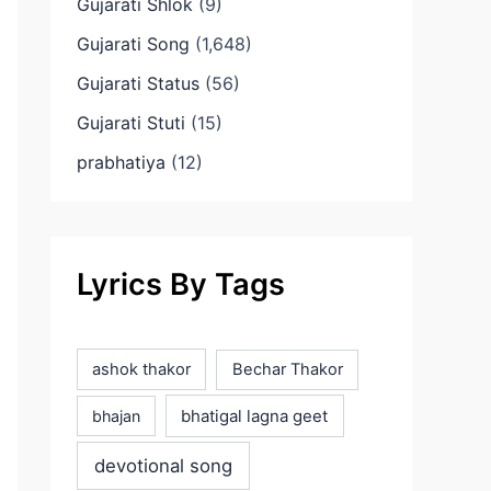
Gujarati Shlok
(9)
Gujarati Song
(1,648)
Gujarati Status
(56)
Gujarati Stuti
(15)
prabhatiya
(12)
Lyrics By Tags
ashok thakor
Bechar Thakor
bhatigal lagna geet
bhajan
devotional song