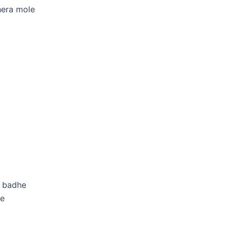
hera mole
 badhe
he