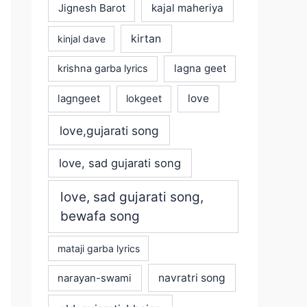
Jignesh Barot
kajal maheriya
kirtan
kinjal dave
lagna geet
krishna garba lyrics
love
lagngeet
lokgeet
love,gujarati song
love, sad gujarati song
love, sad gujarati song,
bewafa song
mataji garba lyrics
navratri song
narayan-swami