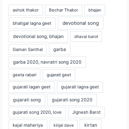
ashok thakor
Bechar Thakor
bhajan
devotional song
bhatigal lagna geet
devotional song, bhajan
dhaval barot
garba
Gaman Santhal
garba 2020, navratri song 2020
geeta rabari
gujarati geet
gujarati lagan geet
gujarati lagna geet
gujarati song
gujarati song 2020
gujarati song 2020, love
Jignesh Barot
kajal maheriya
kirtan
kinjal dave