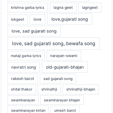
lagna geet
krishna garba lyrics
lagngeet
love,gujarati song
love
lokgeet
love, sad gujarati song
love, sad gujarati song, bewafa song
mataji garba lyrics
narayan-swami
old-gujarati-bhajan
navratri song
rakesh barot
sad gujarati song
shital thakor
shrinathji
shrinathji-bhajan
swaminarayan
swaminarayan bhajan
swaminarayan kirtan
umesh barot