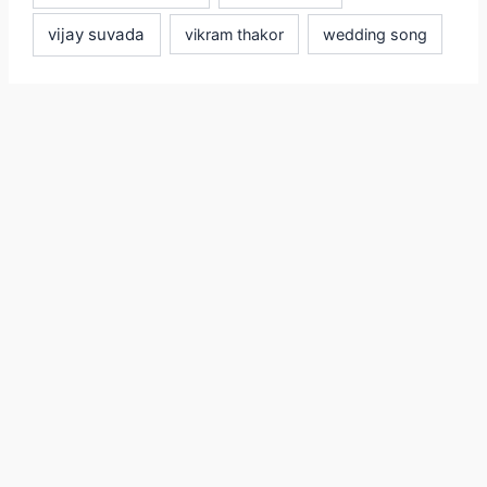
vijay suvada
vikram thakor
wedding song