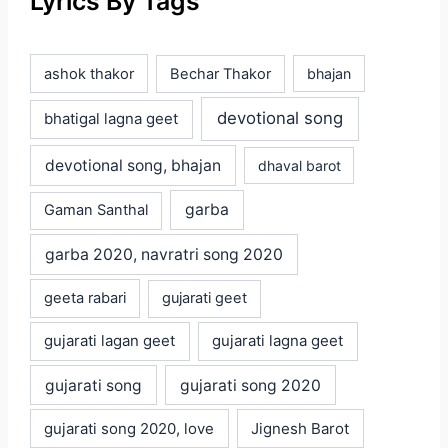
Lyrics By Tags
ashok thakor
Bechar Thakor
bhajan
devotional song
bhatigal lagna geet
devotional song, bhajan
dhaval barot
garba
Gaman Santhal
garba 2020, navratri song 2020
geeta rabari
gujarati geet
gujarati lagan geet
gujarati lagna geet
gujarati song
gujarati song 2020
gujarati song 2020, love
Jignesh Barot