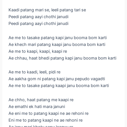
Kaadi patang mari se, leeli patang tari se
Peedi patang aayi chothi janudi
Peedi patang aayi chothi janudi
Ae me to tasake patang kapi janu booma bom karti
Ae khech mari patang kaapi janu booma bom karti
Ae me to kaapi, kaapi, kaapi re
Ae chhau, haat bhedi patang kapi janu booma bom karti
Ae me to kaadi, leeli, pidi re
Ae aakha gom ni patang kapi janu pepudo vagadti
Ae me to tasake patang kaapi janu booma bom karti
Ae chho, haat patang me kaapi re
Ae emathi ek hati mara januni
Ae eni me to patang kaapi ne ae rehoni re
Eni me to patang kaapi ne ae rehoni re
Ae janu mari khotu senu laagyu re