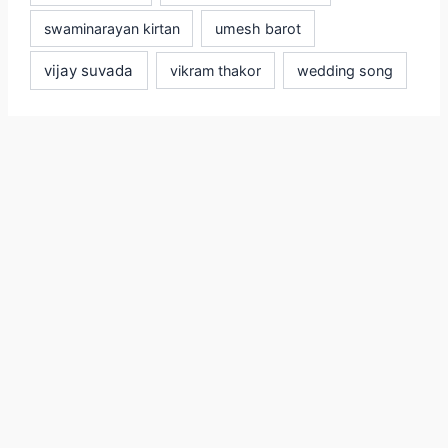
swaminarayan kirtan
umesh barot
vijay suvada
vikram thakor
wedding song