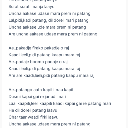
Surat surati manja laayo
Uncha aakase udase mara prem ni patang
Lal,pidi,kadi patang, dil doreli mari patang
Uncha aakase ude mara prem ni patang
Are uncha aakase udase mara prem ni patang
Ae..pakadje firako pakadje o raj
Kaadi,leeli,pidi patang kaapu mara raj
Ae..padaje boomo padaje o raj
Kaadi,leeli,pidi patang kaapu mara raj
Are are kaadi,leeli,pidi patang kaapu mara raj
Ae..patango aath kapiti, nau kapiti
Dusmi kapai gai re janudi mari
Laal kaapiti,leeli kaapiti kaadi kapai gai re patang mari
He dil doreli patang laavu
Char taar waadi firki laavu
Uncha aakase udase mara prem ni patang