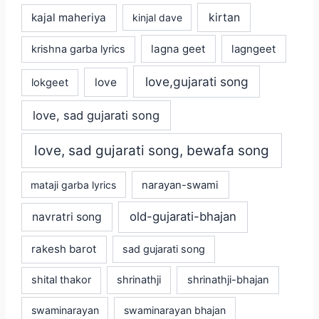
kajal maheriya
kirtan
kinjal dave
lagna geet
krishna garba lyrics
lagngeet
love,gujarati song
love
lokgeet
love, sad gujarati song
love, sad gujarati song, bewafa song
mataji garba lyrics
narayan-swami
old-gujarati-bhajan
navratri song
rakesh barot
sad gujarati song
shital thakor
shrinathji
shrinathji-bhajan
swaminarayan
swaminarayan bhajan