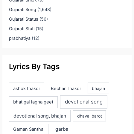
Gujarati Shlok
(9)
Gujarati Song
(1,648)
Gujarati Status
(56)
Gujarati Stuti
(15)
prabhatiya
(12)
Lyrics By Tags
ashok thakor
Bechar Thakor
bhajan
devotional song
bhatigal lagna geet
devotional song, bhajan
dhaval barot
garba
Gaman Santhal