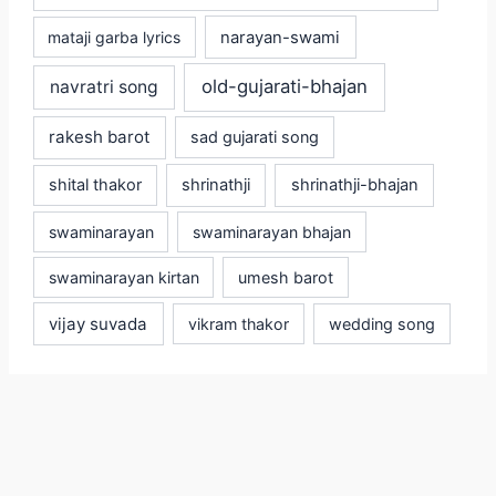
mataji garba lyrics
narayan-swami
old-gujarati-bhajan
navratri song
rakesh barot
sad gujarati song
shital thakor
shrinathji
shrinathji-bhajan
swaminarayan
swaminarayan bhajan
swaminarayan kirtan
umesh barot
vijay suvada
vikram thakor
wedding song