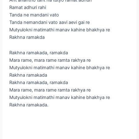
Ant anantno tant na tutyo ramat adhuri
Ramat adhuri rahi
Tanda ne mandani vato
Tanda nemandani vato aavi aevi gai re
Mutyulokni matimathi manav kahine bhakhya re
Rakhna ramakda
Rakhna ramakada, ramakda
Mara rame, mara rame ramta rakhya re
Mutyulokni matimathi manav kahine bhakhya re
Rakhna ramakada
Rakhna ramakada, ramakda
Mara rame, mara rame ramta rakhya re
Mutyulokni matimathi manav kahine bhakhya re
Rakhna ramakada.