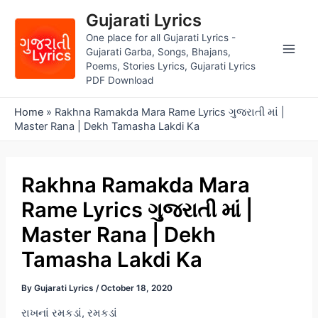
Skip
Gujarati Lyrics
to
One place for all Gujarati Lyrics -
content
Gujarati Garba, Songs, Bhajans,
Main
Poems, Stories Lyrics, Gujarati Lyrics
PDF Download
Men
Home
»
Rakhna Ramakda Mara Rame Lyrics ગુજરાતી માં |
Master Rana | Dekh Tamasha Lakdi Ka
Rakhna Ramakda Mara
Rame Lyrics ગુજરાતી માં |
Master Rana | Dekh
Tamasha Lakdi Ka
By
Gujarati Lyrics
/
October 18, 2020
રાખનાં રમકડાં, રમકડાં