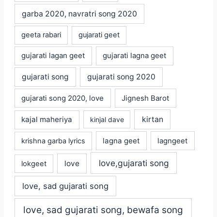
garba 2020, navratri song 2020
geeta rabari
gujarati geet
gujarati lagan geet
gujarati lagna geet
gujarati song
gujarati song 2020
gujarati song 2020, love
Jignesh Barot
kajal maheriya
kirtan
kinjal dave
lagna geet
krishna garba lyrics
lagngeet
love,gujarati song
love
lokgeet
love, sad gujarati song
love, sad gujarati song, bewafa song