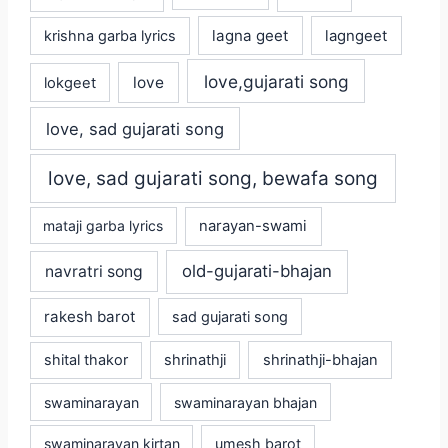
lagna geet
krishna garba lyrics
lagngeet
love,gujarati song
love
lokgeet
love, sad gujarati song
love, sad gujarati song, bewafa song
mataji garba lyrics
narayan-swami
old-gujarati-bhajan
navratri song
rakesh barot
sad gujarati song
shital thakor
shrinathji
shrinathji-bhajan
swaminarayan
swaminarayan bhajan
swaminarayan kirtan
umesh barot