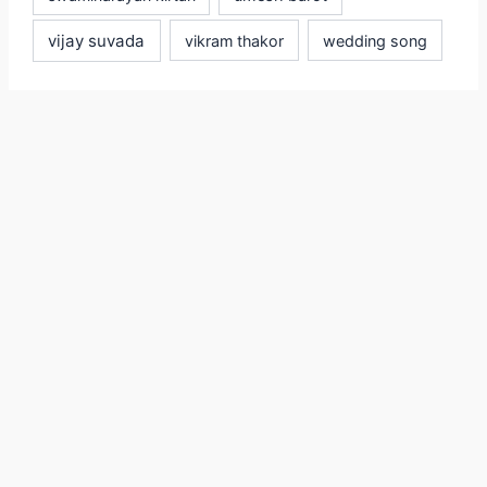
vijay suvada
vikram thakor
wedding song