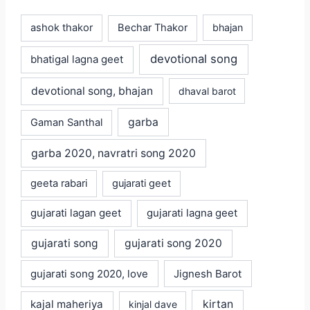
ashok thakor
Bechar Thakor
bhajan
devotional song
bhatigal lagna geet
devotional song, bhajan
dhaval barot
garba
Gaman Santhal
garba 2020, navratri song 2020
geeta rabari
gujarati geet
gujarati lagan geet
gujarati lagna geet
gujarati song
gujarati song 2020
gujarati song 2020, love
Jignesh Barot
kajal maheriya
kirtan
kinjal dave