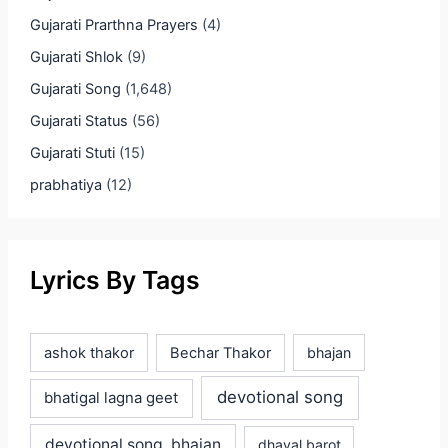
Gujarati Prarthna Prayers
(4)
Gujarati Shlok
(9)
Gujarati Song
(1,648)
Gujarati Status
(56)
Gujarati Stuti
(15)
prabhatiya
(12)
Lyrics By Tags
ashok thakor
Bechar Thakor
bhajan
devotional song
bhatigal lagna geet
devotional song, bhajan
dhaval barot