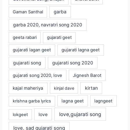
garba
Gaman Santhal
garba 2020, navratri song 2020
geeta rabari
gujarati geet
gujarati lagan geet
gujarati lagna geet
gujarati song
gujarati song 2020
gujarati song 2020, love
Jignesh Barot
kajal maheriya
kirtan
kinjal dave
lagna geet
krishna garba lyrics
lagngeet
love,gujarati song
love
lokgeet
love, sad gujarati song