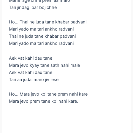
Mane lage chhe prem aa maro
Tari jindagi par boj chhe
Ho… Thai ne juda tane khabar padvani
Mari yado ma tari ankho radvani
Thai ne juda tane khabar padvani
Mari yado ma tari ankho radvani
Aek vat kahi dau tane
Mara jevo kyay tane sath nahi male
Aek vat kahi dau tane
Tari aa judai maro jiv lese
Ho… Mara jevo koi tane prem nahi kare
Mara jevo prem tane koi nahi kare.