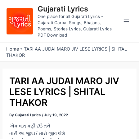
Skip
Gujarati Lyrics
to
One place for all Gujarati Lyrics -
content
Gujarati Garba, Songs, Bhajans,
Main
Poems, Stories Lyrics, Gujarati Lyrics
PDF Download
Men
Home
»
TARI AA JUDAI MARO JIV LESE LYRICS | SHITAL
THAKOR
TARI AA JUDAI MARO JIV
LESE LYRICS | SHITAL
THAKOR
By
Gujarati Lyrics
/
July 19, 2022
એક વાત કહી દઉં તને
તારી આ જુદાઈ મારો જીવ લેશે