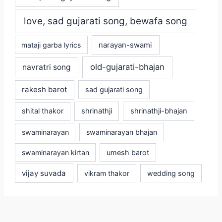
love, sad gujarati song, bewafa song
mataji garba lyrics
narayan-swami
old-gujarati-bhajan
navratri song
rakesh barot
sad gujarati song
shital thakor
shrinathji
shrinathji-bhajan
swaminarayan
swaminarayan bhajan
swaminarayan kirtan
umesh barot
vijay suvada
vikram thakor
wedding song