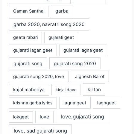
garba
Gaman Santhal
garba 2020, navratri song 2020
geeta rabari
gujarati geet
gujarati lagan geet
gujarati lagna geet
gujarati song
gujarati song 2020
gujarati song 2020, love
Jignesh Barot
kajal maheriya
kirtan
kinjal dave
lagna geet
krishna garba lyrics
lagngeet
love,gujarati song
love
lokgeet
love, sad gujarati song