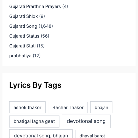
Gujarati Prarthna Prayers
(4)
Gujarati Shlok
(9)
Gujarati Song
(1,648)
Gujarati Status
(56)
Gujarati Stuti
(15)
prabhatiya
(12)
Lyrics By Tags
ashok thakor
Bechar Thakor
bhajan
devotional song
bhatigal lagna geet
devotional song, bhajan
dhaval barot