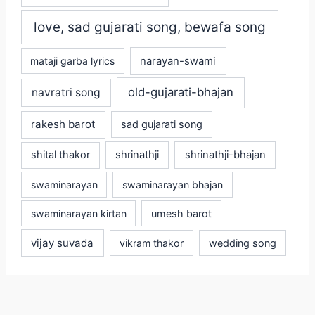
love, sad gujarati song, bewafa song
mataji garba lyrics
narayan-swami
old-gujarati-bhajan
navratri song
rakesh barot
sad gujarati song
shital thakor
shrinathji
shrinathji-bhajan
swaminarayan
swaminarayan bhajan
swaminarayan kirtan
umesh barot
vijay suvada
vikram thakor
wedding song