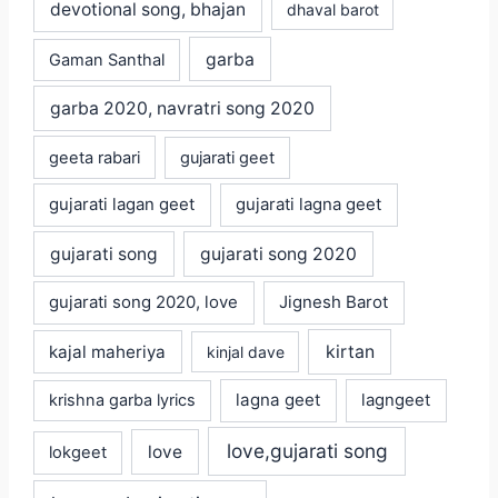
devotional song, bhajan
dhaval barot
garba
Gaman Santhal
garba 2020, navratri song 2020
geeta rabari
gujarati geet
gujarati lagan geet
gujarati lagna geet
gujarati song
gujarati song 2020
gujarati song 2020, love
Jignesh Barot
kajal maheriya
kirtan
kinjal dave
lagna geet
krishna garba lyrics
lagngeet
love,gujarati song
love
lokgeet