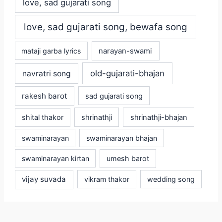
love, sad gujarati song
love, sad gujarati song, bewafa song
mataji garba lyrics
narayan-swami
old-gujarati-bhajan
navratri song
rakesh barot
sad gujarati song
shital thakor
shrinathji
shrinathji-bhajan
swaminarayan
swaminarayan bhajan
swaminarayan kirtan
umesh barot
vijay suvada
vikram thakor
wedding song