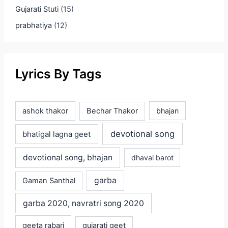
Gujarati Stuti
(15)
prabhatiya
(12)
Lyrics By Tags
ashok thakor
Bechar Thakor
bhajan
devotional song
bhatigal lagna geet
devotional song, bhajan
dhaval barot
garba
Gaman Santhal
garba 2020, navratri song 2020
geeta rabari
gujarati geet