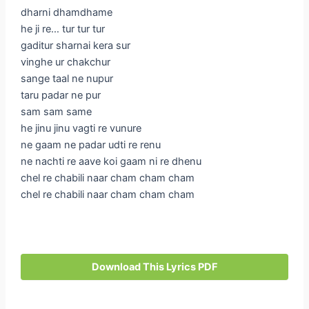
dharni dhamdhame
he ji re… tur tur tur
gaditur sharnai kera sur
vinghe ur chakchur
sange taal ne nupur
taru padar ne pur
sam sam same
he jinu jinu vagti re vunure
ne gaam ne padar udti re renu
ne nachti re aave koi gaam ni re dhenu
chel re chabili naar cham cham cham
chel re chabili naar cham cham cham
Download This Lyrics PDF