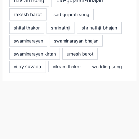
old-gujarati-bhajan
navratri song
rakesh barot
sad gujarati song
shital thakor
shrinathji
shrinathji-bhajan
swaminarayan
swaminarayan bhajan
swaminarayan kirtan
umesh barot
vijay suvada
vikram thakor
wedding song