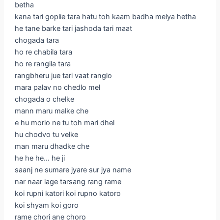
betha
kana tari goplie tara hatu toh kaam badha melya hetha
he tane barke tari jashoda tari maat
chogada tara
ho re chabila tara
ho re rangila tara
rangbheru jue tari vaat ranglo
mara palav no chedlo mel
chogada o chelke
mann maru malke che
e hu morlo ne tu toh mari dhel
hu chodvo tu velke
man maru dhadke che
he he he… he ji
saanj ne sumare jyare sur jya name
nar naar lage tarsang rang rame
koi rupni katori koi rupno katoro
koi shyam koi goro
rame chori ane choro