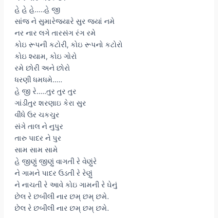
હે હે હે…..હે જી
સાંજ ને સુમારેજ્યારે સુર જ્યાં નમે
નર નાર લગે તારસંગ રંગ રમે
કોઇ રૂપની કટોરી, કોઇ રૂપનો કટોરો
કોઇ શ્યામ, કોઇ ગોરો
રમે છોરી અને છોરો
ધરણી ધમધમે…..
હે જી રે…..તુર તુર તુર
ગાંડીતુર શરણાઇ કેરા સુર
વીંધે ઉર ચકચુર
સંગે તાલ ને નુપુર
તારુ પાદર ને પુર
સામ સામ સામે
હે જીણું જીણું વાગતી રે વેણુંરે
ને ગામને પાદર ઉડતી રે રેણું
ને નાચતી રે આવે કોઇ ગામની રે ઘેનું
છેલ રે છબીલી નાર છમ્ છમ્ છમે.
છેલ રે છબીલી નાર છમ્ છમ્ છમે.