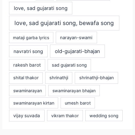
love, sad gujarati song
love, sad gujarati song, bewafa song
mataji garba lyrics
narayan-swami
old-gujarati-bhajan
navratri song
rakesh barot
sad gujarati song
shital thakor
shrinathji
shrinathji-bhajan
swaminarayan
swaminarayan bhajan
swaminarayan kirtan
umesh barot
vijay suvada
vikram thakor
wedding song