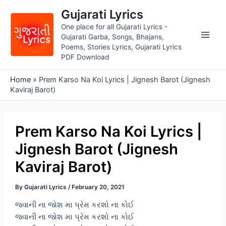
Skip
Gujarati Lyrics
to
One place for all Gujarati Lyrics -
content
Gujarati Garba, Songs, Bhajans,
Main
Poems, Stories Lyrics, Gujarati Lyrics
PDF Download
Men
Home
»
Prem Karso Na Koi Lyrics | Jignesh Barot (Jignesh
Kaviraj Barot)
Prem Karso Na Koi Lyrics |
Jignesh Barot (Jignesh
Kaviraj Barot)
By
Gujarati Lyrics
/
February 20, 2021
જવાની ના જોશ મા પ્રેમ કરશો ના કોઈ
જવાની ના જોશ મા પ્રેમ કરશો ના કોઈ