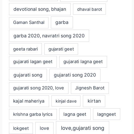
devotional song, bhajan
dhaval barot
garba
Gaman Santhal
garba 2020, navratri song 2020
geeta rabari
gujarati geet
gujarati lagan geet
gujarati lagna geet
gujarati song
gujarati song 2020
gujarati song 2020, love
Jignesh Barot
kajal maheriya
kirtan
kinjal dave
lagna geet
krishna garba lyrics
lagngeet
love,gujarati song
love
lokgeet