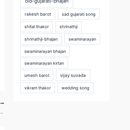
old-gujarati-bhajan
rakesh barot
sad gujarati song
shital thakor
shrinathji
shrinathji-bhajan
swaminarayan
swaminarayan bhajan
swaminarayan kirtan
vijay suvada
umesh barot
vikram thakor
wedding song
T
 Tari Garaj Nathi Lyrics | Kajal Maheriya