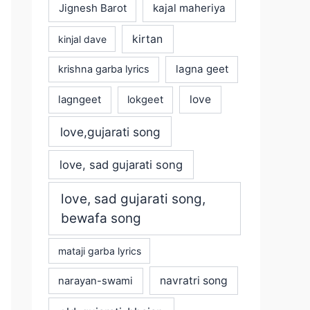
Jignesh Barot
kajal maheriya
kirtan
kinjal dave
lagna geet
krishna garba lyrics
love
lagngeet
lokgeet
love,gujarati song
love, sad gujarati song
love, sad gujarati song,
bewafa song
mataji garba lyrics
navratri song
narayan-swami