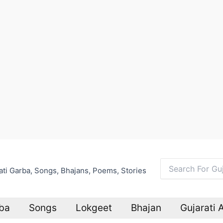
arati Garba, Songs, Bhajans, Poems, Stories
Search
for:
ba
Songs
Lokgeet
Bhajan
Gujarati 