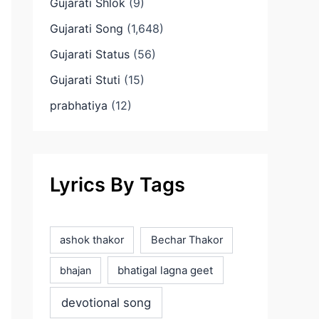
Gujarati Shlok
(9)
Gujarati Song
(1,648)
Gujarati Status
(56)
Gujarati Stuti
(15)
prabhatiya
(12)
Lyrics By Tags
ashok thakor
Bechar Thakor
bhatigal lagna geet
bhajan
devotional song