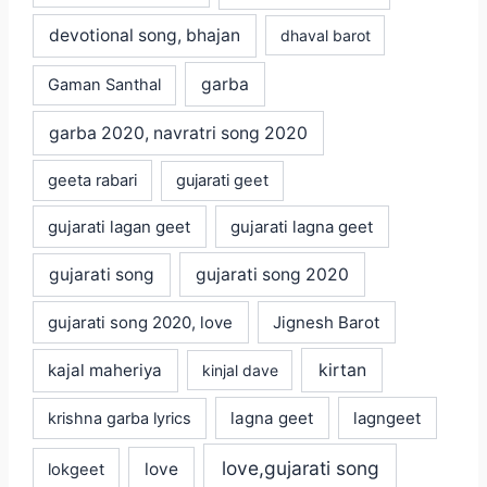
devotional song, bhajan
dhaval barot
garba
Gaman Santhal
garba 2020, navratri song 2020
geeta rabari
gujarati geet
gujarati lagan geet
gujarati lagna geet
gujarati song
gujarati song 2020
gujarati song 2020, love
Jignesh Barot
kajal maheriya
kirtan
kinjal dave
lagna geet
krishna garba lyrics
lagngeet
love,gujarati song
love
lokgeet