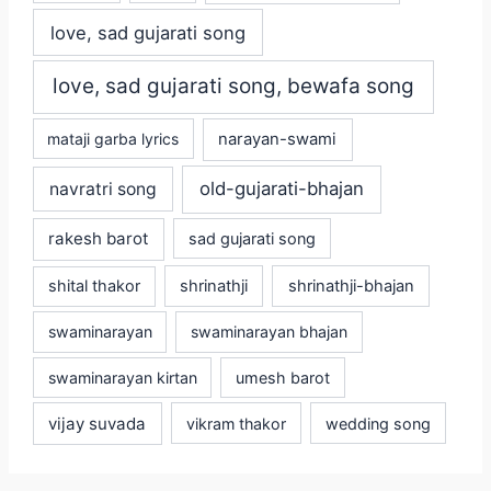
love, sad gujarati song
love, sad gujarati song, bewafa song
mataji garba lyrics
narayan-swami
old-gujarati-bhajan
navratri song
rakesh barot
sad gujarati song
shital thakor
shrinathji
shrinathji-bhajan
swaminarayan
swaminarayan bhajan
swaminarayan kirtan
umesh barot
vijay suvada
vikram thakor
wedding song