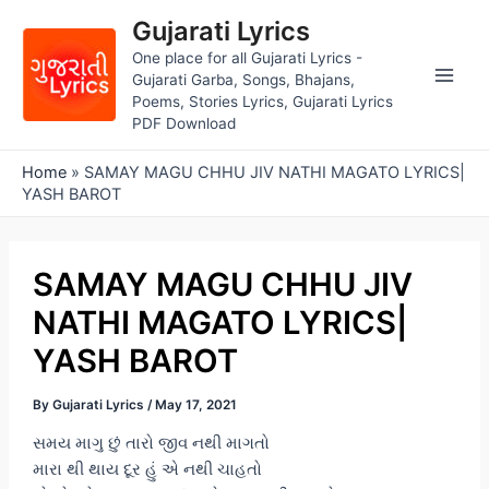
Skip
Gujarati Lyrics
to
One place for all Gujarati Lyrics -
content
Gujarati Garba, Songs, Bhajans,
Main
Poems, Stories Lyrics, Gujarati Lyrics
PDF Download
Men
Home
»
SAMAY MAGU CHHU JIV NATHI MAGATO LYRICS|
YASH BAROT
SAMAY MAGU CHHU JIV
NATHI MAGATO LYRICS|
YASH BAROT
By
Gujarati Lyrics
/
May 17, 2021
સમય માગુ છું તારો જીવ નથી માગતો
મારા થી થાય દૂર હું એ નથી ચાહતો