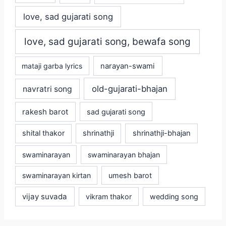
love, sad gujarati song
love, sad gujarati song, bewafa song
mataji garba lyrics
narayan-swami
old-gujarati-bhajan
navratri song
rakesh barot
sad gujarati song
shital thakor
shrinathji
shrinathji-bhajan
swaminarayan
swaminarayan bhajan
swaminarayan kirtan
umesh barot
vijay suvada
vikram thakor
wedding song