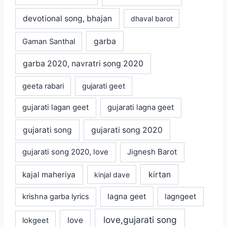
devotional song, bhajan
dhaval barot
garba
Gaman Santhal
garba 2020, navratri song 2020
geeta rabari
gujarati geet
gujarati lagan geet
gujarati lagna geet
gujarati song
gujarati song 2020
gujarati song 2020, love
Jignesh Barot
kajal maheriya
kirtan
kinjal dave
lagna geet
krishna garba lyrics
lagngeet
love,gujarati song
love
lokgeet