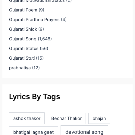
Gujarati Motivational Status
(2)
Gujarati Poem
(9)
Gujarati Prarthna Prayers
(4)
Gujarati Shlok
(9)
Gujarati Song
(1,648)
Gujarati Status
(56)
Gujarati Stuti
(15)
prabhatiya
(12)
Lyrics By Tags
ashok thakor
Bechar Thakor
bhajan
devotional song
bhatigal lagna geet