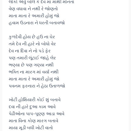
લોકો એવું બોલે કે દેવ માં માંથી મોનતા
વેણ વધાવા ને નથી રે જોણતો
માતા માતા રે અમારી હોમું જો
હવામ ઉડનારા ને ધરતી બતાવજો
કુળદેવી હોય છે હઉ ના ઘેર
તમે દેવ ની હારે નો બોધો વેર
દેવ ના દિવા ને નો પડે ફેર
પણ તમારી લૂંટાઈ જાહે લેર
ભણ્યા છે પણ ગણ્યા નથી
ભક્તિ ના મારગ માં વર્યા નથી
માતા માતા રે અમારી હોમું જો
પવનમ ફરનારા ને હેઠા ઉતાળજો
ખોટી હોશિયારી કોઈ શું બતાવે
દવા ની હારે દુઆ કામ આવે
પેઢીઓના પાપ-પૂણ્ણ આડા આવે
માતા વિના કોણ મારગ બતાવે
માયા મૂડી બધી ખોટી વાતો