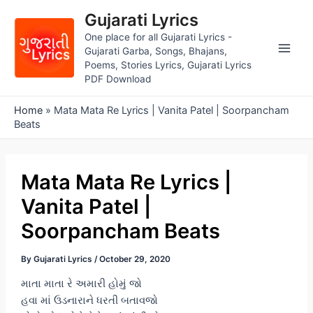
Skip
Gujarati Lyrics
to
One place for all Gujarati Lyrics -
content
Gujarati Garba, Songs, Bhajans,
Main
Poems, Stories Lyrics, Gujarati Lyrics
PDF Download
Men
Home
»
Mata Mata Re Lyrics | Vanita Patel | Soorpancham
Beats
Mata Mata Re Lyrics |
Vanita Patel |
Soorpancham Beats
By
Gujarati Lyrics
/
October 29, 2020
માતા માતા રે અમારી હોમું જો
હવા માં ઉડનારાને ધરતી બતાવજો