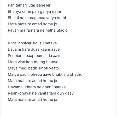
Pan tamari lutai jaahe ler
Bhanya chhe pan ganya nathi
Bhakti na marag maa varya nathi
Mata mata re amari homu jo
Pavan ma farnara ne hetha utadjo
Khoti hosiyari koi su batave
Dava ni hare duaa kaam aave
Pedhiona paap pun aada aave
Mata vina kon marag batave
Maya mudi badhi khoti vaato
Marya pachi bhedu aave bhakti nu bhathu
Mata mata re amari homu jo
Havama udnara ne dharti batavjo
Rajan-dhaval ne vanita tara gun gaay
Mata mata re amari homu jo