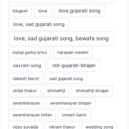
love,gujarati song
love
lokgeet
love, sad gujarati song
love, sad gujarati song, bewafa song
mataji garba lyrics
narayan-swami
old-gujarati-bhajan
navratri song
rakesh barot
sad gujarati song
shital thakor
shrinathji
shrinathji-bhajan
swaminarayan
swaminarayan bhajan
swaminarayan kirtan
umesh barot
vijay suvada
vikram thakor
wedding song