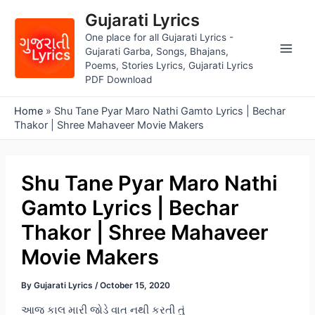
Skip
Gujarati Lyrics
to
One place for all Gujarati Lyrics -
content
Gujarati Garba, Songs, Bhajans,
Main
Poems, Stories Lyrics, Gujarati Lyrics
PDF Download
Men
Home
»
Shu Tane Pyar Maro Nathi Gamto Lyrics | Bechar
Thakor | Shree Mahaveer Movie Makers
Shu Tane Pyar Maro Nathi
Gamto Lyrics | Bechar
Thakor | Shree Mahaveer
Movie Makers
By
Gujarati Lyrics
/
October 15, 2020
આજ કાલ મારી જોડે વાત નથી કરતી તું