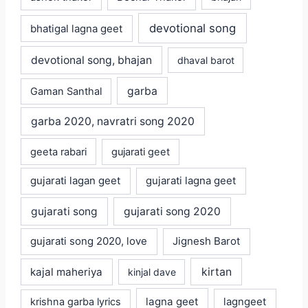
devotional song
bhatigal lagna geet
devotional song, bhajan
dhaval barot
garba
Gaman Santhal
garba 2020, navratri song 2020
geeta rabari
gujarati geet
gujarati lagan geet
gujarati lagna geet
gujarati song
gujarati song 2020
gujarati song 2020, love
Jignesh Barot
kajal maheriya
kirtan
kinjal dave
lagna geet
krishna garba lyrics
lagngeet