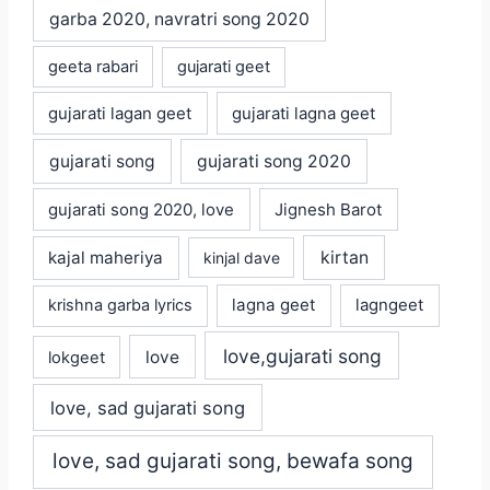
garba 2020, navratri song 2020
geeta rabari
gujarati geet
gujarati lagan geet
gujarati lagna geet
gujarati song
gujarati song 2020
gujarati song 2020, love
Jignesh Barot
kajal maheriya
kirtan
kinjal dave
lagna geet
krishna garba lyrics
lagngeet
love,gujarati song
love
lokgeet
love, sad gujarati song
love, sad gujarati song, bewafa song