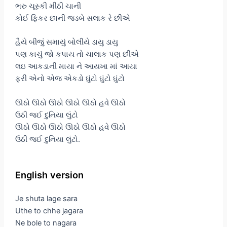
ભરુ ચૂસ્કી મીઠી ચાની
કોઈ ફિકર છાની જડબે સલાક રે છીએ
હૈયે બીજું સમાયું બોલીયે ડાયુ ડાયુ
પણ કાચું જો કપાય તો ચાલાક પણ છીએ
લઇ આકડાની માયા ને આયખા માં આયા
ફરી એનો એજ એકડો ઘુંટો ઘુંટો ઘુંટો
ઊઠો ઊઠો ઊઠો ઊઠો ઊઠો હવે ઊઠો
ઉઠી જઈ દુનિયા લુંટો
ઊઠો ઊઠો ઊઠો ઊઠો ઊઠો હવે ઊઠો
ઉઠી જઈ દુનિયા લુંટો.
English version
Je shuta lage sara
Uthe to chhe jagara
Ne bole to nagara