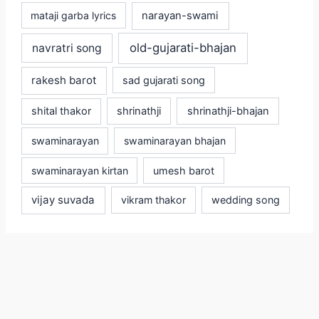
mataji garba lyrics
narayan-swami
old-gujarati-bhajan
navratri song
rakesh barot
sad gujarati song
shital thakor
shrinathji
shrinathji-bhajan
swaminarayan
swaminarayan bhajan
swaminarayan kirtan
umesh barot
vijay suvada
vikram thakor
wedding song