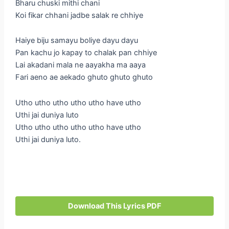
Bharu chuski mithi chani
Koi fikar chhani jadbe salak re chhiye
Haiye biju samayu boliye dayu dayu
Pan kachu jo kapay to chalak pan chhiye
Lai akadani mala ne aayakha ma aaya
Fari aeno ae aekado ghuto ghuto ghuto
Utho utho utho utho utho have utho
Uthi jai duniya luto
Utho utho utho utho utho have utho
Uthi jai duniya luto.
Download This Lyrics PDF