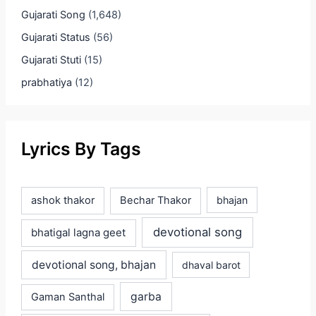
Gujarati Song
(1,648)
Gujarati Status
(56)
Gujarati Stuti
(15)
prabhatiya
(12)
Lyrics By Tags
ashok thakor
Bechar Thakor
bhajan
devotional song
bhatigal lagna geet
devotional song, bhajan
dhaval barot
garba
Gaman Santhal