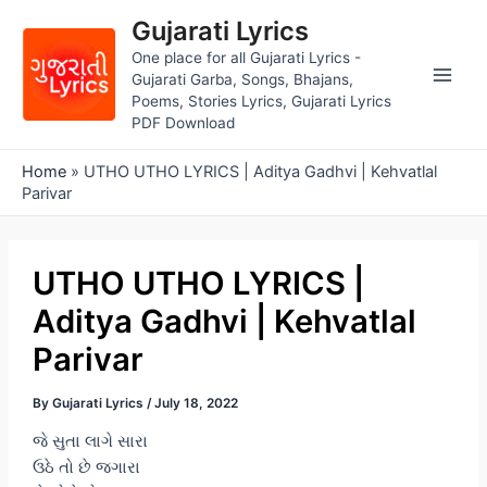
Skip
Gujarati Lyrics
to
One place for all Gujarati Lyrics -
content
Gujarati Garba, Songs, Bhajans,
Main
Poems, Stories Lyrics, Gujarati Lyrics
PDF Download
Men
Home
»
UTHO UTHO LYRICS | Aditya Gadhvi | Kehvatlal
Parivar
UTHO UTHO LYRICS |
Aditya Gadhvi | Kehvatlal
Parivar
By
Gujarati Lyrics
/
July 18, 2022
જે સુતા લાગે સારા
ઉઠે તો છે જગારા