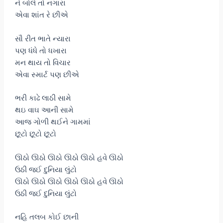
ને બોલે તો નગારા
એવા શાંત રે છીએ
સૌ રીત ભાતે ન્યારા
પણ ધંધે તો ધખારા
મન થાય તો વિચાર
એવા સ્માર્ટ પણ છીએ
ભરી કાઢે લાઠી સામે
થઇ વાઘ આની સામે
આજ ગોળી થઈને ગામમાં
છૂટો છૂટો છૂટો
ઊઠો ઊઠો ઊઠો ઊઠો ઊઠો હવે ઊઠો
ઉઠી જઈ દુનિયા લુંટો
ઊઠો ઊઠો ઊઠો ઊઠો ઊઠો હવે ઊઠો
ઉઠી જઈ દુનિયા લુંટો
નહિ તલબ કોઈ છાની