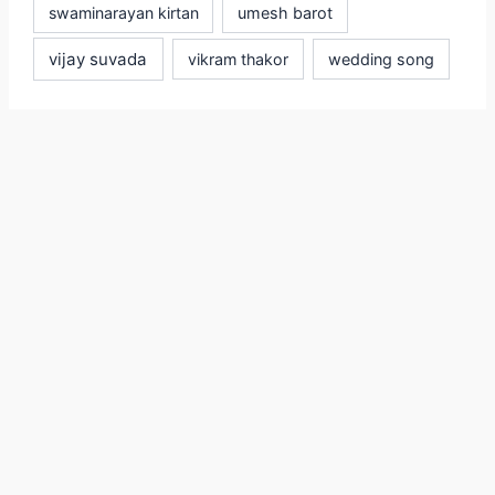
swaminarayan kirtan
umesh barot
vijay suvada
vikram thakor
wedding song