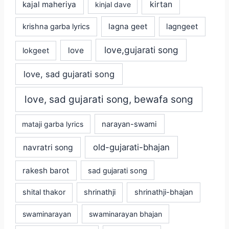
kajal maheriya
kirtan
kinjal dave
lagna geet
krishna garba lyrics
lagngeet
love,gujarati song
love
lokgeet
love, sad gujarati song
love, sad gujarati song, bewafa song
mataji garba lyrics
narayan-swami
old-gujarati-bhajan
navratri song
rakesh barot
sad gujarati song
shital thakor
shrinathji
shrinathji-bhajan
swaminarayan
swaminarayan bhajan