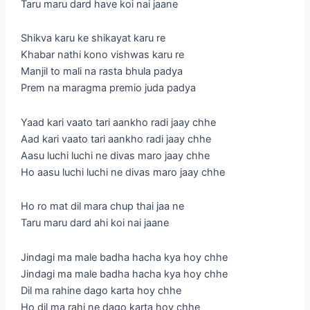
Taru maru dard have koi nai jaane
Shikva karu ke shikayat karu re
Khabar nathi kono vishwas karu re
Manjil to mali na rasta bhula padya
Prem na maragma premio juda padya
Yaad kari vaato tari aankho radi jaay chhe
Aad kari vaato tari aankho radi jaay chhe
Aasu luchi luchi ne divas maro jaay chhe
Ho aasu luchi luchi ne divas maro jaay chhe
Ho ro mat dil mara chup thai jaa ne
Taru maru dard ahi koi nai jaane
Jindagi ma male badha hacha kya hoy chhe
Jindagi ma male badha hacha kya hoy chhe
Dil ma rahine dago karta hoy chhe
Ho dil ma rahi ne dago karta hoy chhe