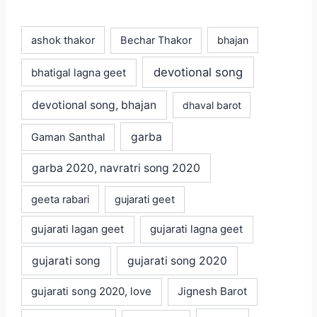
ashok thakor
Bechar Thakor
bhajan
devotional song
bhatigal lagna geet
devotional song, bhajan
dhaval barot
garba
Gaman Santhal
garba 2020, navratri song 2020
geeta rabari
gujarati geet
gujarati lagan geet
gujarati lagna geet
gujarati song
gujarati song 2020
gujarati song 2020, love
Jignesh Barot