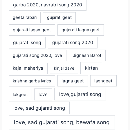
garba 2020, navratri song 2020
geeta rabari
gujarati geet
gujarati lagan geet
gujarati lagna geet
gujarati song
gujarati song 2020
gujarati song 2020, love
Jignesh Barot
kajal maheriya
kirtan
kinjal dave
lagna geet
krishna garba lyrics
lagngeet
love,gujarati song
love
lokgeet
love, sad gujarati song
love, sad gujarati song, bewafa song