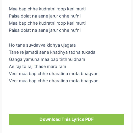
Maa bap chhe kudratni roop keri murti
Paisa dolat na aene jarur chhe hufni
Maa bap chhe kudratni roop keri murti
Paisa dolat na aene jarur chhe hufni
Ho tane suvdavva kidhya ujagara
Tane re jamadi aene khadhya tadha tukada
Ganga yamuna maa bap tirthnu dham
Ae raji to raji thase maro ram
Veer maa bap chhe dharatina mota bhagvan
Veer maa bap chhe dharatina mota bhagvan.
Download This Lyrics PDF