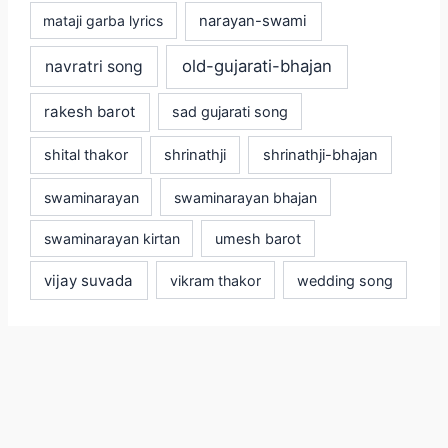
mataji garba lyrics
narayan-swami
old-gujarati-bhajan
navratri song
rakesh barot
sad gujarati song
shital thakor
shrinathji
shrinathji-bhajan
swaminarayan
swaminarayan bhajan
swaminarayan kirtan
umesh barot
vijay suvada
vikram thakor
wedding song