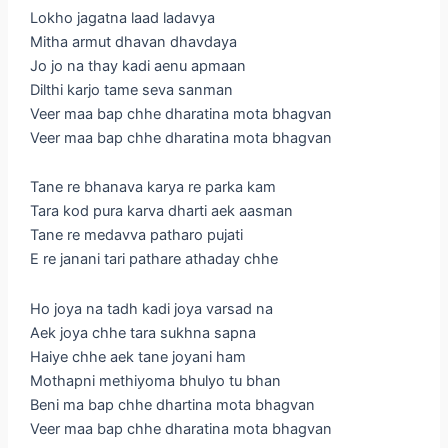
Lokho jagatna laad ladavya
Mitha armut dhavan dhavdaya
Jo jo na thay kadi aenu apmaan
Dilthi karjo tame seva sanman
Veer maa bap chhe dharatina mota bhagvan
Veer maa bap chhe dharatina mota bhagvan
Tane re bhanava karya re parka kam
Tara kod pura karva dharti aek aasman
Tane re medavva patharo pujati
E re janani tari pathare athaday chhe
Ho joya na tadh kadi joya varsad na
Aek joya chhe tara sukhna sapna
Haiye chhe aek tane joyani ham
Mothapni methiyoma bhulyo tu bhan
Beni ma bap chhe dhartina mota bhagvan
Veer maa bap chhe dharatina mota bhagvan