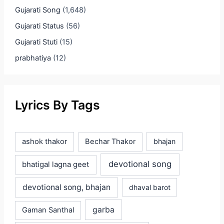
Gujarati Song
(1,648)
Gujarati Status
(56)
Gujarati Stuti
(15)
prabhatiya
(12)
Lyrics By Tags
ashok thakor
Bechar Thakor
bhajan
devotional song
bhatigal lagna geet
devotional song, bhajan
dhaval barot
garba
Gaman Santhal