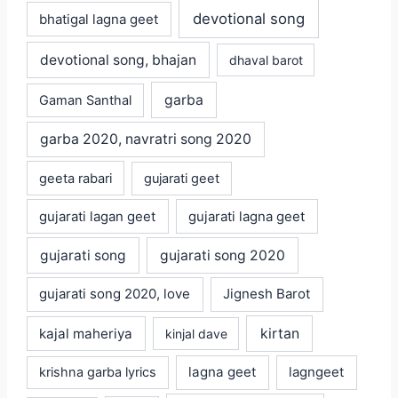
devotional song
bhatigal lagna geet
devotional song, bhajan
dhaval barot
garba
Gaman Santhal
garba 2020, navratri song 2020
geeta rabari
gujarati geet
gujarati lagan geet
gujarati lagna geet
gujarati song
gujarati song 2020
gujarati song 2020, love
Jignesh Barot
kajal maheriya
kirtan
kinjal dave
lagna geet
krishna garba lyrics
lagngeet