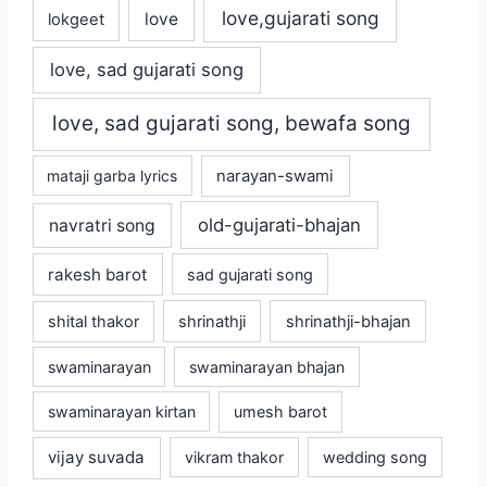
love,gujarati song
love
lokgeet
love, sad gujarati song
love, sad gujarati song, bewafa song
mataji garba lyrics
narayan-swami
old-gujarati-bhajan
navratri song
rakesh barot
sad gujarati song
shital thakor
shrinathji
shrinathji-bhajan
swaminarayan
swaminarayan bhajan
swaminarayan kirtan
umesh barot
vijay suvada
vikram thakor
wedding song