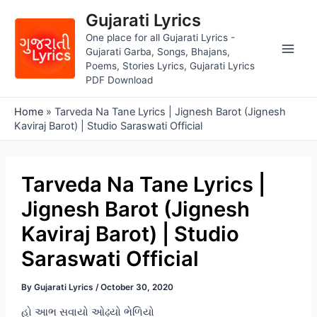
Skip
Gujarati Lyrics
to
One place for all Gujarati Lyrics -
content
Gujarati Garba, Songs, Bhajans,
Main
Poems, Stories Lyrics, Gujarati Lyrics
PDF Download
Men
Home
»
Tarveda Na Tane Lyrics | Jignesh Barot (Jignesh
Kaviraj Barot) | Studio Saraswati Official
Tarveda Na Tane Lyrics |
Jignesh Barot (Jignesh
Kaviraj Barot) | Studio
Saraswati Official
By
Gujarati Lyrics
/
October 30, 2020
હો આભ સવાયો ઓઢ્યો ભેળિયો