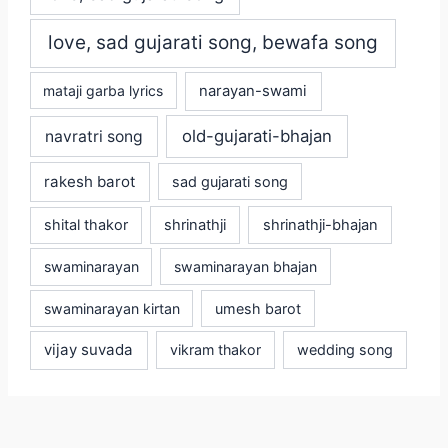
love, sad gujarati song, bewafa song
mataji garba lyrics
narayan-swami
old-gujarati-bhajan
navratri song
rakesh barot
sad gujarati song
shital thakor
shrinathji
shrinathji-bhajan
swaminarayan
swaminarayan bhajan
swaminarayan kirtan
umesh barot
vijay suvada
vikram thakor
wedding song