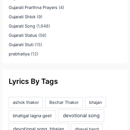
Gujarati Prarthna Prayers
(4)
Gujarati Shlok
(9)
Gujarati Song
(1,648)
Gujarati Status
(56)
Gujarati Stuti
(15)
prabhatiya
(12)
Lyrics By Tags
ashok thakor
Bechar Thakor
bhajan
devotional song
bhatigal lagna geet
devotional song, bhajan
dhaval barot