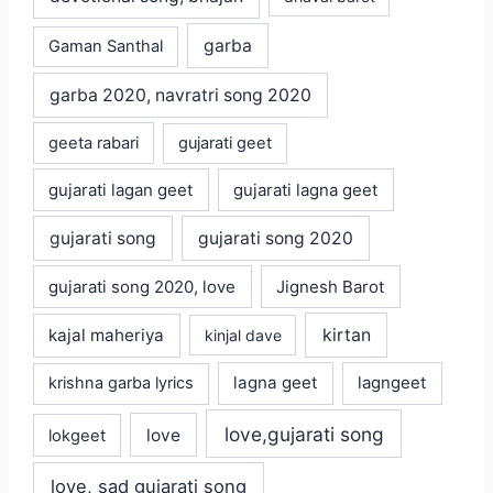
garba
Gaman Santhal
garba 2020, navratri song 2020
geeta rabari
gujarati geet
gujarati lagan geet
gujarati lagna geet
gujarati song
gujarati song 2020
gujarati song 2020, love
Jignesh Barot
kajal maheriya
kirtan
kinjal dave
lagna geet
krishna garba lyrics
lagngeet
love,gujarati song
love
lokgeet
love, sad gujarati song