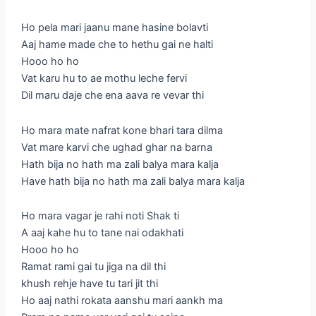
Ho pela mari jaanu mane hasine bolavti
Aaj hame made che to hethu gai ne halti
Hooo ho ho
Vat karu hu to ae mothu leche fervi
Dil maru daje che ena aava re vevar thi
Ho mara mate nafrat kone bhari tara dilma
Vat mare karvi che ughad ghar na barna
Hath bija no hath ma zali balya mara kalja
Have hath bija no hath ma zali balya mara kalja
Ho mara vagar je rahi noti Shak ti
A aaj kahe hu to tane nai odakhati
Hooo ho ho
Ramat rami gai tu jiga na dil thi
khush rehje have tu tari jit thi
Ho aaj nathi rokata aanshu mari aankh ma