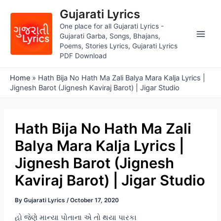
Skip
Gujarati Lyrics
to
One place for all Gujarati Lyrics -
content
Gujarati Garba, Songs, Bhajans,
Main
Poems, Stories Lyrics, Gujarati Lyrics
PDF Download
Men
Home
»
Hath Bija No Hath Ma Zali Balya Mara Kalja Lyrics |
Jignesh Barot (Jignesh Kaviraj Barot) | Jigar Studio
Hath Bija No Hath Ma Zali
Balya Mara Kalja Lyrics |
Jignesh Barot (Jignesh
Kaviraj Barot) | Jigar Studio
By
Gujarati Lyrics
/
October 17, 2020
હો જેણે માન્યા પોતાના એ તો થયા પારકા