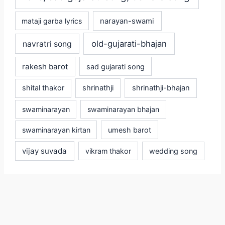
mataji garba lyrics
narayan-swami
old-gujarati-bhajan
navratri song
rakesh barot
sad gujarati song
shital thakor
shrinathji
shrinathji-bhajan
swaminarayan
swaminarayan bhajan
swaminarayan kirtan
umesh barot
vijay suvada
vikram thakor
wedding song