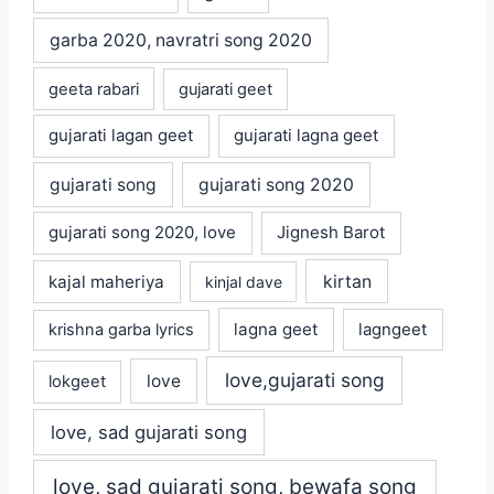
garba 2020, navratri song 2020
geeta rabari
gujarati geet
gujarati lagan geet
gujarati lagna geet
gujarati song
gujarati song 2020
gujarati song 2020, love
Jignesh Barot
kajal maheriya
kirtan
kinjal dave
lagna geet
krishna garba lyrics
lagngeet
love,gujarati song
love
lokgeet
love, sad gujarati song
love, sad gujarati song, bewafa song