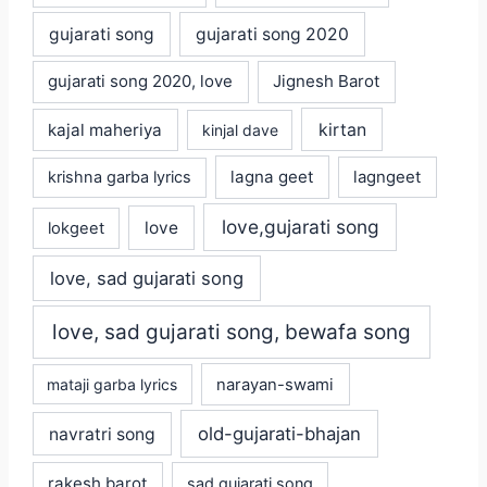
gujarati song
gujarati song 2020
gujarati song 2020, love
Jignesh Barot
kajal maheriya
kirtan
kinjal dave
lagna geet
krishna garba lyrics
lagngeet
love,gujarati song
love
lokgeet
love, sad gujarati song
love, sad gujarati song, bewafa song
mataji garba lyrics
narayan-swami
old-gujarati-bhajan
navratri song
rakesh barot
sad gujarati song