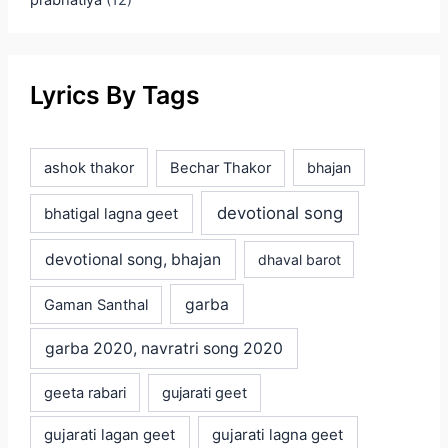
prabhatiya
(12)
Lyrics By Tags
ashok thakor
Bechar Thakor
bhajan
devotional song
bhatigal lagna geet
devotional song, bhajan
dhaval barot
garba
Gaman Santhal
garba 2020, navratri song 2020
geeta rabari
gujarati geet
gujarati lagan geet
gujarati lagna geet