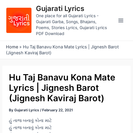
Skip
Gujarati Lyrics
to
One place for all Gujarati Lyrics -
content
Gujarati Garba, Songs, Bhajans,
Main
Poems, Stories Lyrics, Gujarati Lyrics
PDF Download
Men
Home
»
Hu Taj Banavu Kona Mate Lyrics | Jignesh Barot
(Jignesh Kaviraj Barot)
Hu Taj Banavu Kona Mate
Lyrics | Jignesh Barot
(Jignesh Kaviraj Barot)
By
Gujarati Lyrics
/
February 22, 2021
હું તાજ બનાવું કોના માટે
હું તાજ બનાવું કોના માટે