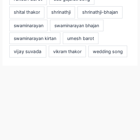
shital thakor
shrinathji
shrinathji-bhajan
swaminarayan
swaminarayan bhajan
swaminarayan kirtan
umesh barot
vijay suvada
vikram thakor
wedding song