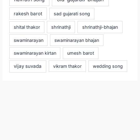
rakesh barot
sad gujarati song
shital thakor
shrinathji
shrinathji-bhajan
swaminarayan
swaminarayan bhajan
swaminarayan kirtan
umesh barot
vijay suvada
vikram thakor
wedding song