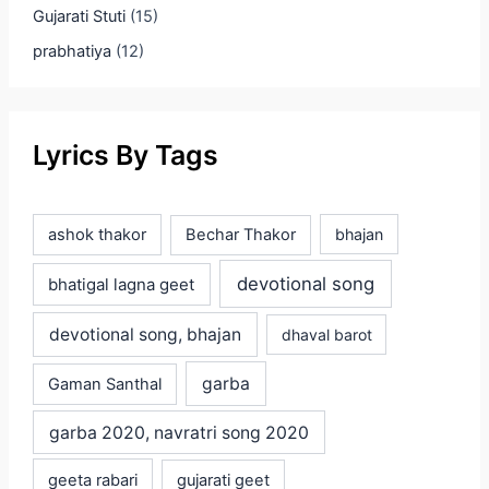
Gujarati Stuti
(15)
prabhatiya
(12)
Lyrics By Tags
ashok thakor
Bechar Thakor
bhajan
devotional song
bhatigal lagna geet
devotional song, bhajan
dhaval barot
garba
Gaman Santhal
garba 2020, navratri song 2020
geeta rabari
gujarati geet