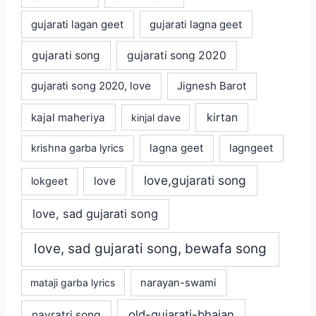
gujarati lagan geet
gujarati lagna geet
gujarati song
gujarati song 2020
gujarati song 2020, love
Jignesh Barot
kajal maheriya
kirtan
kinjal dave
lagna geet
krishna garba lyrics
lagngeet
love,gujarati song
love
lokgeet
love, sad gujarati song
love, sad gujarati song, bewafa song
mataji garba lyrics
narayan-swami
old-gujarati-bhajan
navratri song