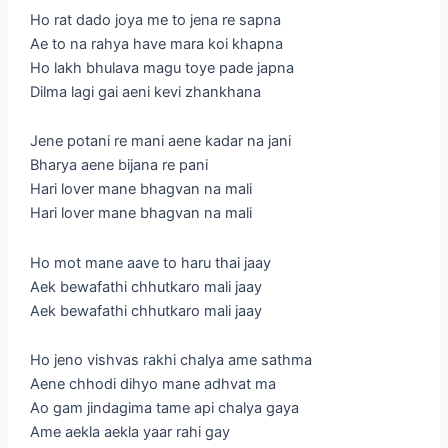
Ho rat dado joya me to jena re sapna
Ae to na rahya have mara koi khapna
Ho lakh bhulava magu toye pade japna
Dilma lagi gai aeni kevi zhankhana
Jene potani re mani aene kadar na jani
Bharya aene bijana re pani
Hari lover mane bhagvan na mali
Hari lover mane bhagvan na mali
Ho mot mane aave to haru thai jaay
Aek bewafathi chhutkaro mali jaay
Aek bewafathi chhutkaro mali jaay
Ho jeno vishvas rakhi chalya ame sathma
Aene chhodi dihyo mane adhvat ma
Ao gam jindagima tame api chalya gaya
Ame aekla aekla yaar rahi gay