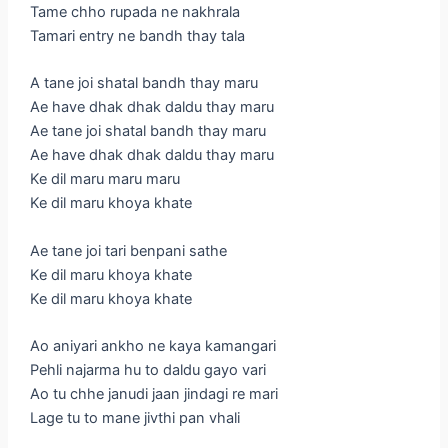
Tame chho rupada ne nakhrala
Tamari entry ne bandh thay tala
A tane joi shatal bandh thay maru
Ae have dhak dhak daldu thay maru
Ae tane joi shatal bandh thay maru
Ae have dhak dhak daldu thay maru
Ke dil maru maru maru
Ke dil maru khoya khate
Ae tane joi tari benpani sathe
Ke dil maru khoya khate
Ke dil maru khoya khate
Ao aniyari ankho ne kaya kamangari
Pehli najarma hu to daldu gayo vari
Ao tu chhe janudi jaan jindagi re mari
Lage tu to mane jivthi pan vhali