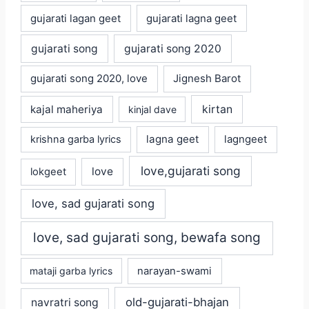
gujarati lagan geet
gujarati lagna geet
gujarati song
gujarati song 2020
gujarati song 2020, love
Jignesh Barot
kajal maheriya
kirtan
kinjal dave
lagna geet
krishna garba lyrics
lagngeet
love,gujarati song
love
lokgeet
love, sad gujarati song
love, sad gujarati song, bewafa song
mataji garba lyrics
narayan-swami
old-gujarati-bhajan
navratri song