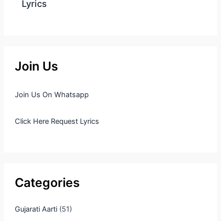
Lyrics
Join Us
Join Us On Whatsapp
Click Here Request Lyrics
Categories
Gujarati Aarti
(51)