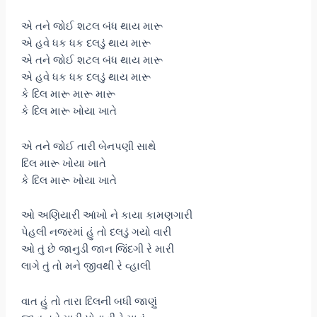
એ તને જોઈ શટલ બંધ થાય મારૂ
એ હવે ધક ધક દલડું થાય મારૂ
એ તને જોઈ શટલ બંધ થાય મારૂ
એ હવે ધક ધક દલડું થાય મારૂ
કે દિલ મારૂ મારૂ મારૂ
કે દિલ મારૂ ખોયા ખાતે
એ તને જોઈ તારી બેનપણી સાથે
દિલ મારૂ ખોયા ખાતે
કે દિલ મારૂ ખોયા ખાતે
ઓ અણિયારી આંખો ને કાયા કામણગારી
પેહલી નજરમાં હું તો દલડું ગયો વારી
ઓ તું છે જાનુડી જાન જિંદગી રે મારી
લાગે તું તો મને જીવથી રે વ્હાલી
વાત હું તો તારા દિલની બધી જાણું