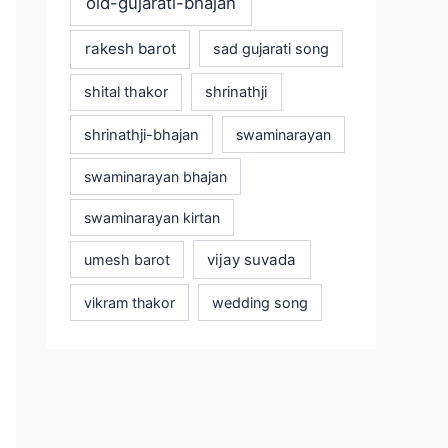
old-gujarati-bhajan
rakesh barot
sad gujarati song
shital thakor
shrinathji
shrinathji-bhajan
swaminarayan
swaminarayan bhajan
swaminarayan kirtan
vijay suvada
umesh barot
vikram thakor
wedding song