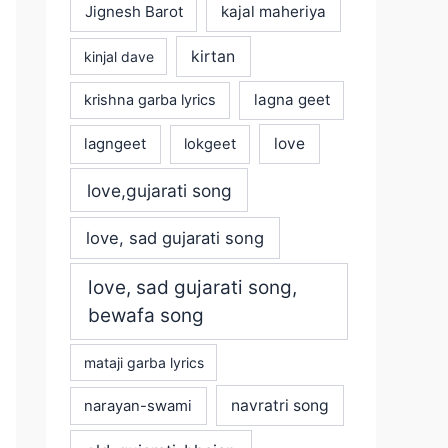
Jignesh Barot
kajal maheriya
kirtan
kinjal dave
lagna geet
krishna garba lyrics
love
lagngeet
lokgeet
love,gujarati song
love, sad gujarati song
love, sad gujarati song,
bewafa song
mataji garba lyrics
navratri song
narayan-swami