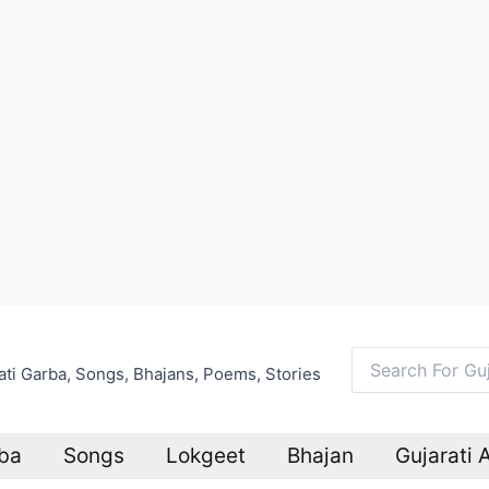
arati Garba, Songs, Bhajans, Poems, Stories
Search
for:
ba
Songs
Lokgeet
Bhajan
Gujarati 