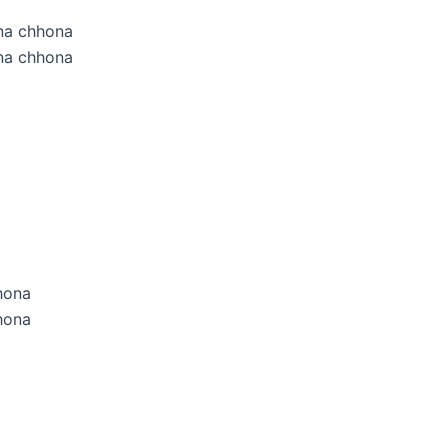
na chhona
na chhona
hona
hona