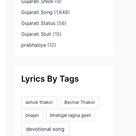
Gujarati Shlok
(9)
Gujarati Song
(1,648)
Gujarati Status
(56)
Gujarati Stuti
(15)
prabhatiya
(12)
Lyrics By Tags
ashok thakor
Bechar Thakor
bhatigal lagna geet
bhajan
devotional song