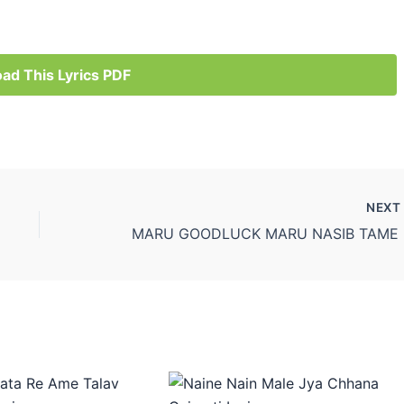
ad This Lyrics PDF
NEX
MARU