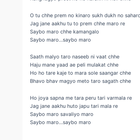
O tu chhe prem no kinaro sukh dukh no saharo
Jag jane aakhu tu to prem chhe maro re
Saybo maro chhe kamangalo
Saybo maro…saybo maro
Saath malyo taro naseeb ni vaat chhe
Haju mane yaad ae peli mulakat chhe
Ho ho tare kaje to mara sole saangar chhe
Bhavo bhav magyo meto taro sagath chhe
Ho joya sapna me tara peru tari varmala re
Jag jane aakhu huto japu tari mala re
Saybo maro savaliyo maro
Saybo maro…saybo maro