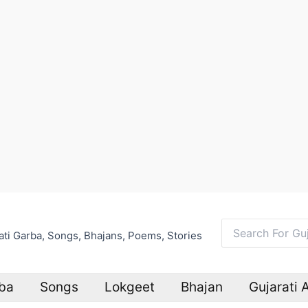
arati Garba, Songs, Bhajans, Poems, Stories
Search
for:
ba
Songs
Lokgeet
Bhajan
Gujarati 