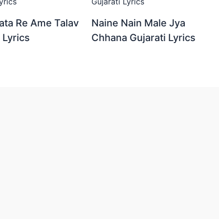
ata Re Ame Talav
Naine Nain Male Jya
 Lyrics
Chhana Gujarati Lyrics