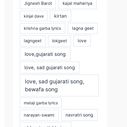
Jignesh Barot
kajal maheriya
kirtan
kinjal dave
lagna geet
krishna garba lyrics
love
lagngeet
lokgeet
love,gujarati song
love, sad gujarati song
love, sad gujarati song,
bewafa song
mataji garba lyrics
navratri song
narayan-swami