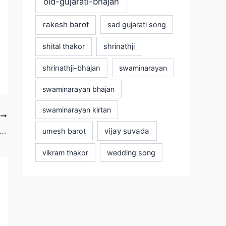
old-gujarati-bhajan
rakesh barot
sad gujarati song
shital thakor
shrinathji
shrinathji-bhajan
swaminarayan
swaminarayan bhajan
swaminarayan kirtan
T
 GOODLUCK MARU NASIB TAME CHO LYRICS | MAHESH VANZARA
vijay suvada
umesh barot
vikram thakor
wedding song