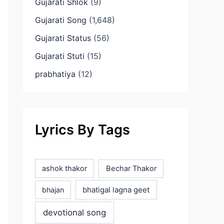
Gujarati Shlok
(9)
Gujarati Song
(1,648)
Gujarati Status
(56)
Gujarati Stuti
(15)
prabhatiya
(12)
Lyrics By Tags
ashok thakor
Bechar Thakor
bhatigal lagna geet
bhajan
devotional song