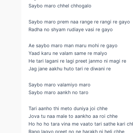
Saybo maro chhel chhogalo
Saybo maro prem naa range re rangi re gayo
Radha no shyam rudiaye vasi re gayo
Ae saybo maro man maru mohi re gayo
Yaad karu ne valam same re malyo
He tari lagani re lagi preet janmo ni magi re
Jag jane aakhu huto tari re diwani re
Saybo maro valamiyo maro
Saybo maro aankh no taro
Tari aanho thi meto duniya joi chhe
Jova tu naa male to aankho aa roi chhe
Ho ho ho tara vina me vaato tari sathe kari ch
Rang lagyo preet no ne harakh ni heli chhe