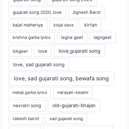
gujarati song 2020, love
Jignesh Barot
kajal maheriya
kirtan
kinjal dave
lagna geet
krishna garba lyrics
lagngeet
love,gujarati song
love
lokgeet
love, sad gujarati song
love, sad gujarati song, bewafa song
mataji garba lyrics
narayan-swami
old-gujarati-bhajan
navratri song
rakesh barot
sad gujarati song