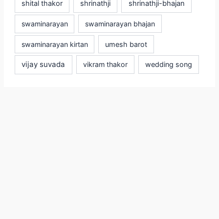
shital thakor
shrinathji
shrinathji-bhajan
swaminarayan
swaminarayan bhajan
swaminarayan kirtan
umesh barot
vijay suvada
vikram thakor
wedding song