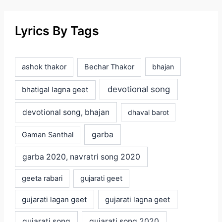
Lyrics By Tags
ashok thakor
Bechar Thakor
bhajan
devotional song
bhatigal lagna geet
devotional song, bhajan
dhaval barot
garba
Gaman Santhal
garba 2020, navratri song 2020
geeta rabari
gujarati geet
gujarati lagan geet
gujarati lagna geet
gujarati song
gujarati song 2020