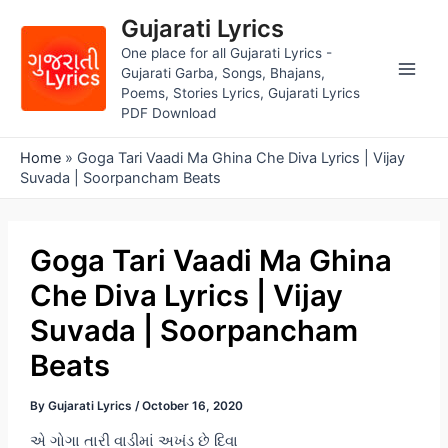
Skip
Gujarati Lyrics
to
One place for all Gujarati Lyrics -
content
Gujarati Garba, Songs, Bhajans,
Main
Poems, Stories Lyrics, Gujarati Lyrics
PDF Download
Men
Home
»
Goga Tari Vaadi Ma Ghina Che Diva Lyrics | Vijay
Suvada | Soorpancham Beats
Goga Tari Vaadi Ma Ghina
Che Diva Lyrics | Vijay
Suvada | Soorpancham
Beats
By
Gujarati Lyrics
/
October 16, 2020
એ ગોગા તારી વાડીમાં અખંડ છે દિવા